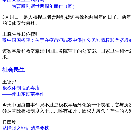
中国人权卫士的灯塔
——为曹顺利逝世两周年而作（图）
3月14日，是人权捍卫者曹顺利被迫害致死两周年的日子。两
的遗体安放何处。
王胜生等13位律师
致中国国务院：关于在疫苗犯罪案中保护公民知情权和救济权
该案事发和救济牵涉中国国务院辖下的公安部、国家卫生和计
求。
社会民生
王德邦
极权体制性的毒瘤
——评山东疫苗事件
今天中国疫苗事件只不过是极权毒瘤外化的一个表征，它与历
须从革除极权制度入手……唯有如此，因权力屠杀而产生的人
肖国珍
从睁眼之罪到越洋要挟