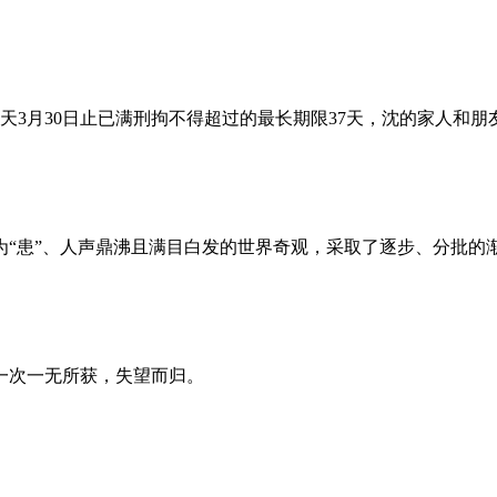
昨天3月30日止已满刑拘不得超过的最长期限37天，沈的家人和
为“患”、人声鼎沸且满目白发的世界奇观，采取了逐步、分批的
一次一无所获，失望而归。