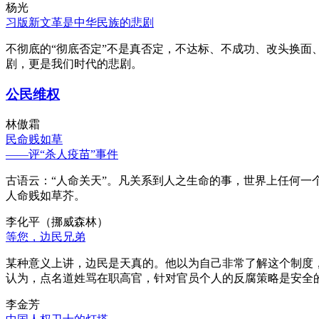
杨光
习版新文革是中华民族的悲剧
不彻底的“彻底否定”不是真否定，不达标、不成功、改头换面
剧，更是我们时代的悲剧。
公民维权
林傲霜
民命贱如草
——评“杀人疫苗”事件
古语云：“人命关天”。凡关系到人之生命的事，世界上任何一个
人命贱如草芥。
李化平（挪威森林）
等您，边民兄弟
某种意义上讲，边民是天真的。他以为自己非常了解这个制度
认为，点名道姓骂在职高官，针对官员个人的反腐策略是安全
李金芳