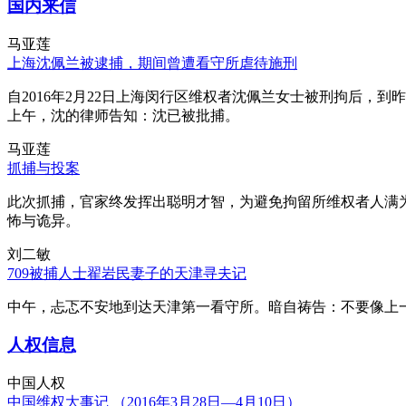
国内来信
马亚莲
上海沈佩兰被逮捕，期间曾遭看守所虐待施刑
自2016年2月22日上海闵行区维权者沈佩兰女士被刑拘后，到
上午，沈的律师告知：沈已被批捕。
马亚莲
抓捕与投案
此次抓捕，官家终发挥出聪明才智，为避免拘留所维权者人满
怖与诡异。
刘二敏
709被捕人士翟岩民妻子的天津寻夫记
中午，忐忑不安地到达天津第一看守所。暗自祷告：不要像上
人权信息
中国人权
中国维权大事记 （2016年3月28日—4月10日）