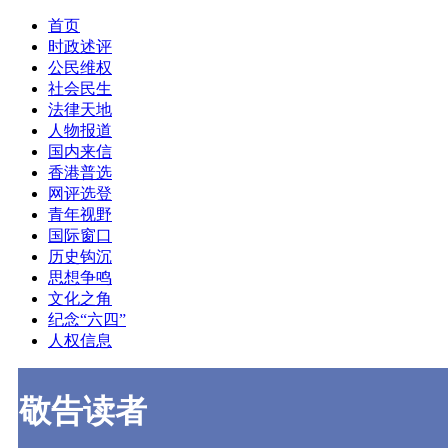
首页
时政述评
公民维权
社会民生
法律天地
人物报道
国内来信
香港普选
网评选登
青年视野
国际窗口
历史钩沉
思想争鸣
文化之角
纪念“六四”
人权信息
敬告读者