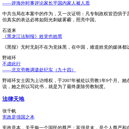
——评海外时事评论家长平国内家人被人质
中共当局在本案中的作为，又一次证明：凡专制政权皆恐惧于
但真实的表达必将如阳光刺破雾霾，照亮中国。
石道来
《黑龙江法制报》姓党也姓黑
《黑报》无时无刻不在为党抹黑，在中国，难道姓党的媒体都
野靖环
不虚此行
——北京劳教调遣处纪实（九十四）
野靖环女士因为上访维权，于2007年被处以劳教1年9个月
说，她之所以写此书，就是为了最终废除劳教制度。
法律天地
张千帆
宪政是强国之本
宪政是本，关乎每一个国民的尊严；富强是末，是个人尊严和