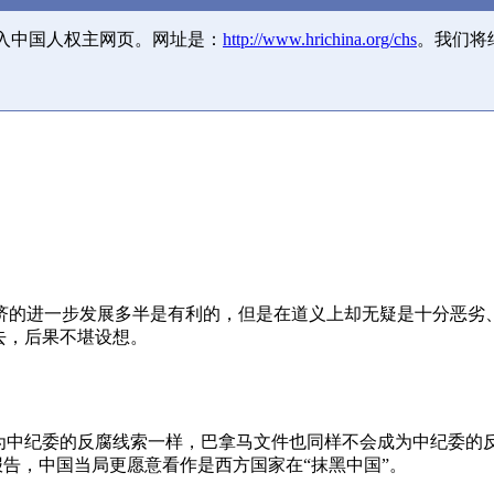
并入中国人权主网页。网址是：
http://www.hrichina.org/chs
。我们将
济的进一步发展多半是有利的，但是在道义上却无疑是十分恶劣
去，后果不堪设想。
成为中纪委的反腐线索一样，巴拿马文件也同样不会成为中纪委的
报告，中国当局更愿意看作是西方国家在“抹黑中国”。