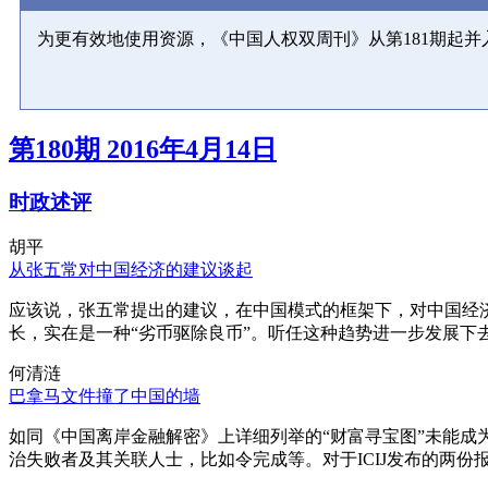
为更有效地使用资源，《中国人权双周刊》从第181期起
第180期 2016年4月14日
时政述评
胡平
从张五常对中国经济的建议谈起
应该说，张五常提出的建议，在中国模式的框架下，对中国经
长，实在是一种“劣币驱除良币”。听任这种趋势进一步发展下
何清涟
巴拿马文件撞了中国的墙
如同《中国离岸金融解密》上详细列举的“财富寻宝图”未能
治失败者及其关联人士，比如令完成等。对于ICIJ发布的两份