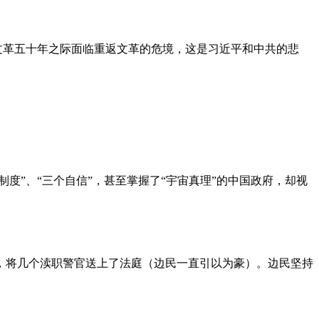
文革五十年之际面临重返文革的危境，这是习近平和中共的悲
度”、“三个自信”，甚至掌握了“宇宙真理”的中国政府，却视
，将几个渎职警官送上了法庭（边民一直引以为豪）。边民坚持