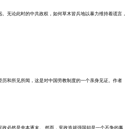
远。无论此时的中共政权，如何草木皆兵地以暴力维持着谎言，
泪经历和所见所闻，这是对中国劳教制度的一个亲身见证。作者
政必然是舍本逐末。 然而，宪政造就强国却是一个不争的事