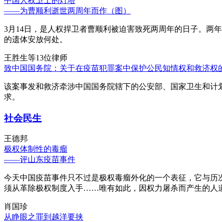
中国人权卫士的灯塔
——为曹顺利逝世两周年而作（图）
3月14日，是人权捍卫者曹顺利被迫害致死两周年的日子。两
的遗体安放何处。
王胜生等13位律师
致中国国务院：关于在疫苗犯罪案中保护公民知情权和救济权
该案事发和救济牵涉中国国务院辖下的公安部、国家卫生和计
求。
社会民生
王德邦
极权体制性的毒瘤
——评山东疫苗事件
今天中国疫苗事件只不过是极权毒瘤外化的一个表征，它与历
须从革除极权制度入手……唯有如此，因权力屠杀而产生的人
肖国珍
从睁眼之罪到越洋要挟