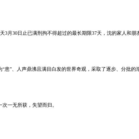
昨天3月30日止已满刑拘不得超过的最长期限37天，沈的家人和
为“患”、人声鼎沸且满目白发的世界奇观，采取了逐步、分批的
一次一无所获，失望而归。