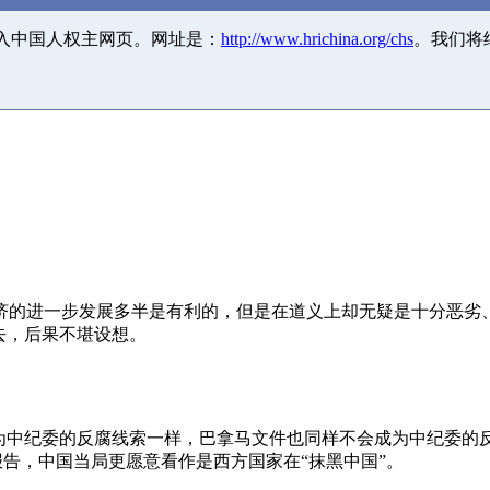
并入中国人权主网页。网址是：
http://www.hrichina.org/chs
。我们将
济的进一步发展多半是有利的，但是在道义上却无疑是十分恶劣
去，后果不堪设想。
成为中纪委的反腐线索一样，巴拿马文件也同样不会成为中纪委的
报告，中国当局更愿意看作是西方国家在“抹黑中国”。