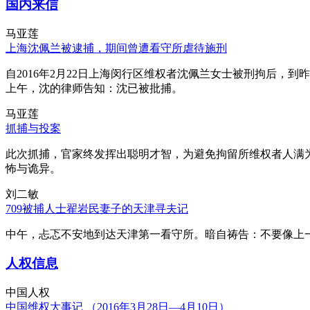
国内来信
马亚莲
上海沈佩兰被逮捕，期间曾遭看守所虐待施刑
自2016年2月22日上海闵行区维权者沈佩兰女士被刑拘后，到
上午，沈的律师告知：沈已被批捕。
马亚莲
抓捕与投案
此次抓捕，官家终发挥出聪明才智，为避免拘留所维权者人满
怖与诡异。
刘二敏
709被捕人士翟岩民妻子的天津寻夫记
中午，忐忑不安地到达天津第一看守所。暗自祷告：不要像上
人权信息
中国人权
中国维权大事记 （2016年3月28日—4月10日）