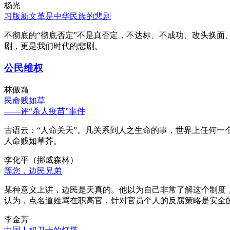
杨光
习版新文革是中华民族的悲剧
不彻底的“彻底否定”不是真否定，不达标、不成功、改头换面
剧，更是我们时代的悲剧。
公民维权
林傲霜
民命贱如草
——评“杀人疫苗”事件
古语云：“人命关天”。凡关系到人之生命的事，世界上任何一个
人命贱如草芥。
李化平（挪威森林）
等您，边民兄弟
某种意义上讲，边民是天真的。他以为自己非常了解这个制度
认为，点名道姓骂在职高官，针对官员个人的反腐策略是安全
李金芳