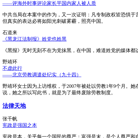
——评海外时事评论家长平国内家人被人质
中共当局在本案中的作为，又一次证明：凡专制政权皆恐惧于
但真实的表达必将如阳光刺破雾霾，照亮中国。
石道来
《黑龙江法制报》姓党也姓黑
《黑报》无时无刻不在为党抹黑，在中国，难道姓党的媒体都
野靖环
不虚此行
——北京劳教调遣处纪实（九十四）
野靖环女士因为上访维权，于2007年被处以劳教1年9个月
说，她之所以写此书，就是为了最终废除劳教制度。
法律天地
张千帆
宪政是强国之本
宪政是本，关乎每一个国民的尊严；富强是末，是个人尊严和