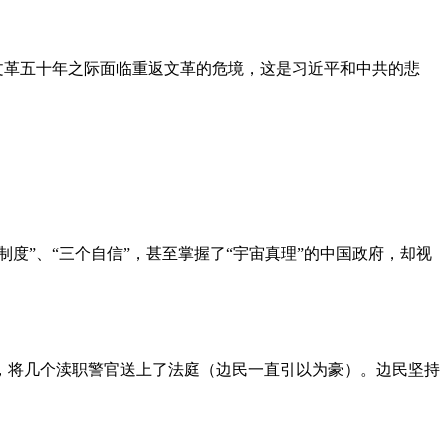
文革五十年之际面临重返文革的危境，这是习近平和中共的悲
度”、“三个自信”，甚至掌握了“宇宙真理”的中国政府，却视
，将几个渎职警官送上了法庭（边民一直引以为豪）。边民坚持