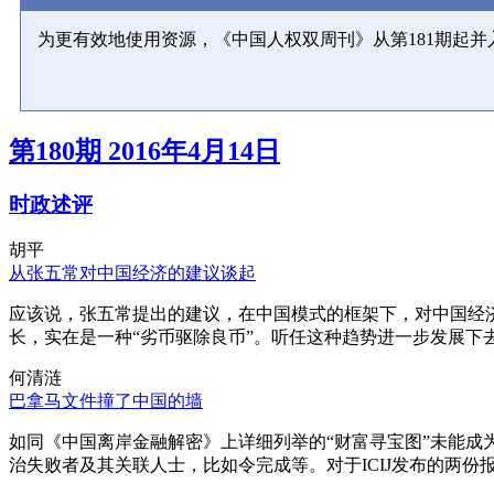
为更有效地使用资源，《中国人权双周刊》从第181期起
第180期 2016年4月14日
时政述评
胡平
从张五常对中国经济的建议谈起
应该说，张五常提出的建议，在中国模式的框架下，对中国经
长，实在是一种“劣币驱除良币”。听任这种趋势进一步发展下
何清涟
巴拿马文件撞了中国的墙
如同《中国离岸金融解密》上详细列举的“财富寻宝图”未能
治失败者及其关联人士，比如令完成等。对于ICIJ发布的两份