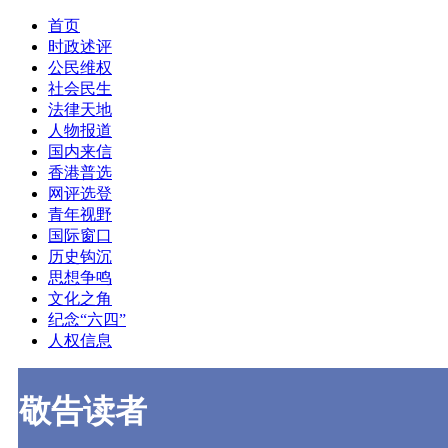
首页
时政述评
公民维权
社会民生
法律天地
人物报道
国内来信
香港普选
网评选登
青年视野
国际窗口
历史钩沉
思想争鸣
文化之角
纪念“六四”
人权信息
敬告读者