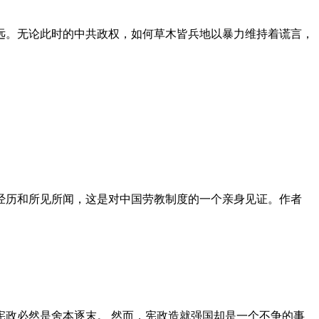
远。无论此时的中共政权，如何草木皆兵地以暴力维持着谎言，
泪经历和所见所闻，这是对中国劳教制度的一个亲身见证。作者
政必然是舍本逐末。 然而，宪政造就强国却是一个不争的事