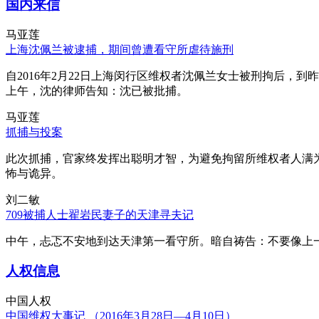
国内来信
马亚莲
上海沈佩兰被逮捕，期间曾遭看守所虐待施刑
自2016年2月22日上海闵行区维权者沈佩兰女士被刑拘后，到
上午，沈的律师告知：沈已被批捕。
马亚莲
抓捕与投案
此次抓捕，官家终发挥出聪明才智，为避免拘留所维权者人满
怖与诡异。
刘二敏
709被捕人士翟岩民妻子的天津寻夫记
中午，忐忑不安地到达天津第一看守所。暗自祷告：不要像上
人权信息
中国人权
中国维权大事记 （2016年3月28日—4月10日）