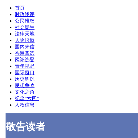
首页
时政述评
公民维权
社会民生
法律天地
人物报道
国内来信
香港普选
网评选登
青年视野
国际窗口
历史钩沉
思想争鸣
文化之角
纪念“六四”
人权信息
敬告读者