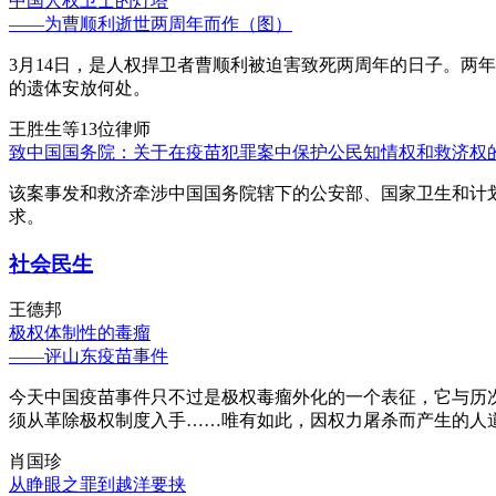
中国人权卫士的灯塔
——为曹顺利逝世两周年而作（图）
3月14日，是人权捍卫者曹顺利被迫害致死两周年的日子。两
的遗体安放何处。
王胜生等13位律师
致中国国务院：关于在疫苗犯罪案中保护公民知情权和救济权
该案事发和救济牵涉中国国务院辖下的公安部、国家卫生和计
求。
社会民生
王德邦
极权体制性的毒瘤
——评山东疫苗事件
今天中国疫苗事件只不过是极权毒瘤外化的一个表征，它与历
须从革除极权制度入手……唯有如此，因权力屠杀而产生的人
肖国珍
从睁眼之罪到越洋要挟