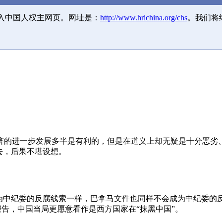
并入中国人权主网页。网址是：
http://www.hrichina.org/chs
。我们将
济的进一步发展多半是有利的，但是在道义上却无疑是十分恶劣
去，后果不堪设想。
成为中纪委的反腐线索一样，巴拿马文件也同样不会成为中纪委的
报告，中国当局更愿意看作是西方国家在“抹黑中国”。