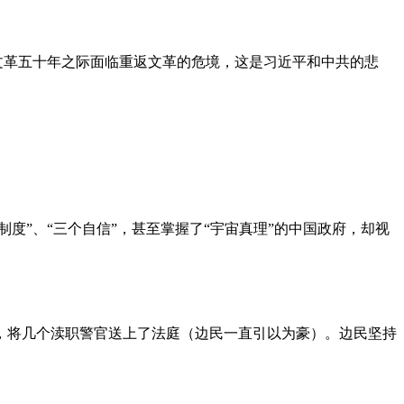
文革五十年之际面临重返文革的危境，这是习近平和中共的悲
度”、“三个自信”，甚至掌握了“宇宙真理”的中国政府，却视
，将几个渎职警官送上了法庭（边民一直引以为豪）。边民坚持