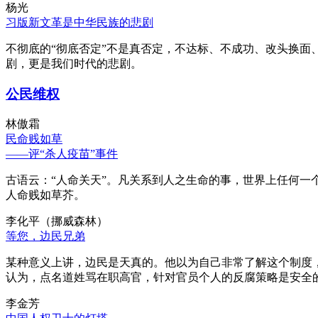
杨光
习版新文革是中华民族的悲剧
不彻底的“彻底否定”不是真否定，不达标、不成功、改头换面
剧，更是我们时代的悲剧。
公民维权
林傲霜
民命贱如草
——评“杀人疫苗”事件
古语云：“人命关天”。凡关系到人之生命的事，世界上任何一个
人命贱如草芥。
李化平（挪威森林）
等您，边民兄弟
某种意义上讲，边民是天真的。他以为自己非常了解这个制度
认为，点名道姓骂在职高官，针对官员个人的反腐策略是安全
李金芳