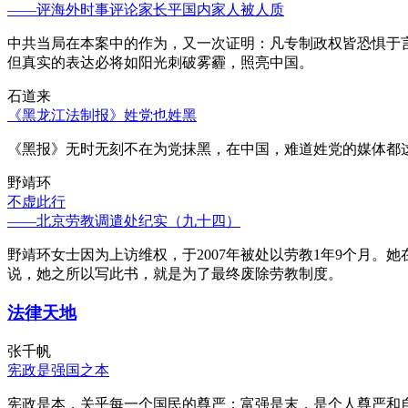
——评海外时事评论家长平国内家人被人质
中共当局在本案中的作为，又一次证明：凡专制政权皆恐惧于
但真实的表达必将如阳光刺破雾霾，照亮中国。
石道来
《黑龙江法制报》姓党也姓黑
《黑报》无时无刻不在为党抹黑，在中国，难道姓党的媒体都
野靖环
不虚此行
——北京劳教调遣处纪实（九十四）
野靖环女士因为上访维权，于2007年被处以劳教1年9个月
说，她之所以写此书，就是为了最终废除劳教制度。
法律天地
张千帆
宪政是强国之本
宪政是本，关乎每一个国民的尊严；富强是末，是个人尊严和