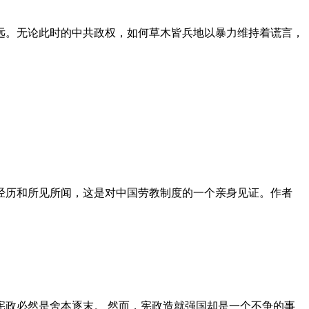
远。无论此时的中共政权，如何草木皆兵地以暴力维持着谎言，
泪经历和所见所闻，这是对中国劳教制度的一个亲身见证。作者
政必然是舍本逐末。 然而，宪政造就强国却是一个不争的事