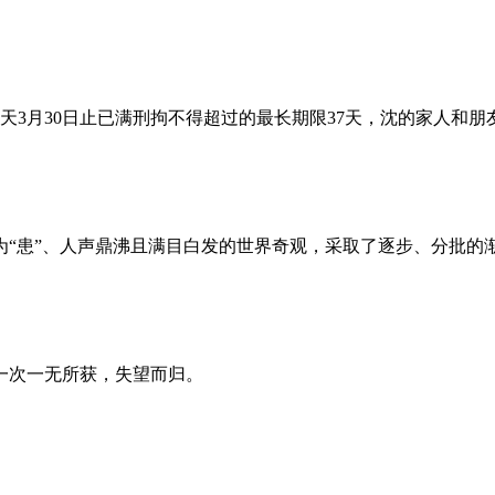
昨天3月30日止已满刑拘不得超过的最长期限37天，沈的家人和
为“患”、人声鼎沸且满目白发的世界奇观，采取了逐步、分批的
一次一无所获，失望而归。