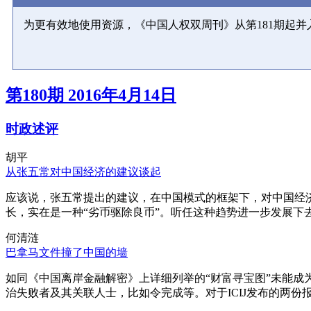
为更有效地使用资源，《中国人权双周刊》从第181期起
第180期 2016年4月14日
时政述评
胡平
从张五常对中国经济的建议谈起
应该说，张五常提出的建议，在中国模式的框架下，对中国经
长，实在是一种“劣币驱除良币”。听任这种趋势进一步发展下
何清涟
巴拿马文件撞了中国的墙
如同《中国离岸金融解密》上详细列举的“财富寻宝图”未能
治失败者及其关联人士，比如令完成等。对于ICIJ发布的两份