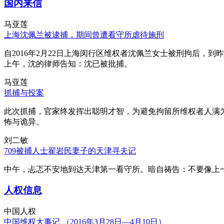
国内来信
马亚莲
上海沈佩兰被逮捕，期间曾遭看守所虐待施刑
自2016年2月22日上海闵行区维权者沈佩兰女士被刑拘后，到
上午，沈的律师告知：沈已被批捕。
马亚莲
抓捕与投案
此次抓捕，官家终发挥出聪明才智，为避免拘留所维权者人满
怖与诡异。
刘二敏
709被捕人士翟岩民妻子的天津寻夫记
中午，忐忑不安地到达天津第一看守所。暗自祷告：不要像上
人权信息
中国人权
中国维权大事记 （2016年3月28日—4月10日）