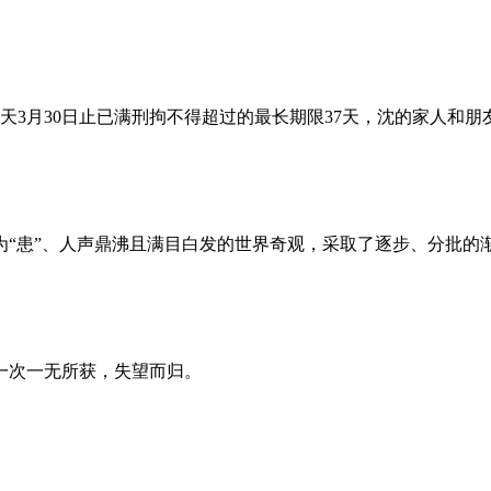
昨天3月30日止已满刑拘不得超过的最长期限37天，沈的家人和
为“患”、人声鼎沸且满目白发的世界奇观，采取了逐步、分批的
一次一无所获，失望而归。