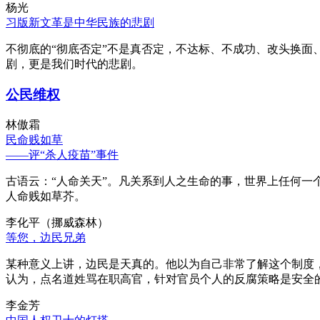
杨光
习版新文革是中华民族的悲剧
不彻底的“彻底否定”不是真否定，不达标、不成功、改头换面
剧，更是我们时代的悲剧。
公民维权
林傲霜
民命贱如草
——评“杀人疫苗”事件
古语云：“人命关天”。凡关系到人之生命的事，世界上任何一个
人命贱如草芥。
李化平（挪威森林）
等您，边民兄弟
某种意义上讲，边民是天真的。他以为自己非常了解这个制度
认为，点名道姓骂在职高官，针对官员个人的反腐策略是安全
李金芳