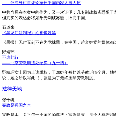
——评海外时事评论家长平国内家人被人质
中共当局在本案中的作为，又一次证明：凡专制政权皆恐惧于
但真实的表达必将如阳光刺破雾霾，照亮中国。
石道来
《黑龙江法制报》姓党也姓黑
《黑报》无时无刻不在为党抹黑，在中国，难道姓党的媒体都
野靖环
不虚此行
——北京劳教调遣处纪实（九十四）
野靖环女士因为上访维权，于2007年被处以劳教1年9个月
说，她之所以写此书，就是为了最终废除劳教制度。
法律天地
张千帆
宪政是强国之本
宪政是本，关乎每一个国民的尊严；富强是末，是个人尊严和