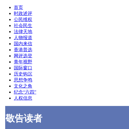
首页
时政述评
公民维权
社会民生
法律天地
人物报道
国内来信
香港普选
网评选登
青年视野
国际窗口
历史钩沉
思想争鸣
文化之角
纪念“六四”
人权信息
敬告读者