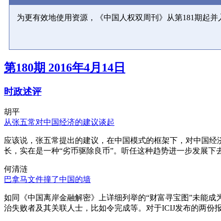
为更有效地使用资源，《中国人权双周刊》从第181期起
第180期 2016年4月14日
时政述评
胡平
从张五常对中国经济的建议谈起
应该说，张五常提出的建议，在中国模式的框架下，对中国经
长，实在是一种“劣币驱除良币”。听任这种趋势进一步发展下
何清涟
巴拿马文件撞了中国的墙
如同《中国离岸金融解密》上详细列举的“财富寻宝图”未能
治失败者及其关联人士，比如令完成等。对于ICIJ发布的两份