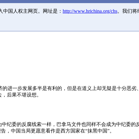
并入中国人权主网页。网址是：
http://www.hrichina.org/chs
。我们将
济的进一步发展多半是有利的，但是在道义上却无疑是十分恶劣
去，后果不堪设想。
成为中纪委的反腐线索一样，巴拿马文件也同样不会成为中纪委的
报告，中国当局更愿意看作是西方国家在“抹黑中国”。