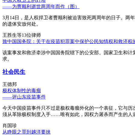
中国人权卫士的灯塔
——为曹顺利逝世两周年而作（图）
3月14日，是人权捍卫者曹顺利被迫害致死两周年的日子。两
的遗体安放何处。
王胜生等13位律师
致中国国务院：关于在疫苗犯罪案中保护公民知情权和救济权
该案事发和救济牵涉中国国务院辖下的公安部、国家卫生和计
求。
社会民生
王德邦
极权体制性的毒瘤
——评山东疫苗事件
今天中国疫苗事件只不过是极权毒瘤外化的一个表征，它与历
须从革除极权制度入手……唯有如此，因权力屠杀而产生的人
肖国珍
从睁眼之罪到越洋要挟