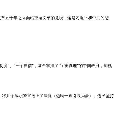
文革五十年之际面临重返文革的危境，这是习近平和中共的悲
度”、“三个自信”，甚至掌握了“宇宙真理”的中国政府，却视
，将几个渎职警官送上了法庭（边民一直引以为豪）。边民坚持