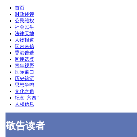
首页
时政述评
公民维权
社会民生
法律天地
人物报道
国内来信
香港普选
网评选登
青年视野
国际窗口
历史钩沉
思想争鸣
文化之角
纪念“六四”
人权信息
敬告读者