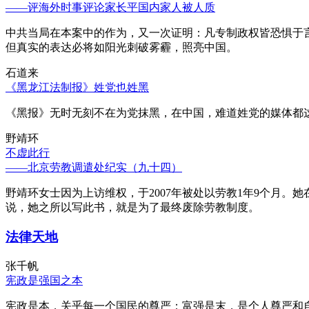
——评海外时事评论家长平国内家人被人质
中共当局在本案中的作为，又一次证明：凡专制政权皆恐惧于
但真实的表达必将如阳光刺破雾霾，照亮中国。
石道来
《黑龙江法制报》姓党也姓黑
《黑报》无时无刻不在为党抹黑，在中国，难道姓党的媒体都
野靖环
不虚此行
——北京劳教调遣处纪实（九十四）
野靖环女士因为上访维权，于2007年被处以劳教1年9个月
说，她之所以写此书，就是为了最终废除劳教制度。
法律天地
张千帆
宪政是强国之本
宪政是本，关乎每一个国民的尊严；富强是末，是个人尊严和