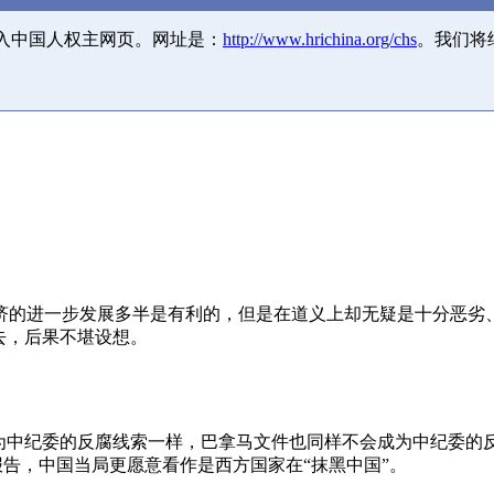
并入中国人权主网页。网址是：
http://www.hrichina.org/chs
。我们将
济的进一步发展多半是有利的，但是在道义上却无疑是十分恶劣
去，后果不堪设想。
成为中纪委的反腐线索一样，巴拿马文件也同样不会成为中纪委的
报告，中国当局更愿意看作是西方国家在“抹黑中国”。