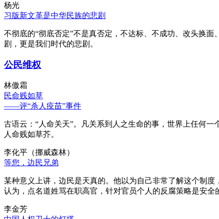
杨光
习版新文革是中华民族的悲剧
不彻底的“彻底否定”不是真否定，不达标、不成功、改头换面
剧，更是我们时代的悲剧。
公民维权
林傲霜
民命贱如草
——评“杀人疫苗”事件
古语云：“人命关天”。凡关系到人之生命的事，世界上任何一个
人命贱如草芥。
李化平（挪威森林）
等您，边民兄弟
某种意义上讲，边民是天真的。他以为自己非常了解这个制度
认为，点名道姓骂在职高官，针对官员个人的反腐策略是安全
李金芳