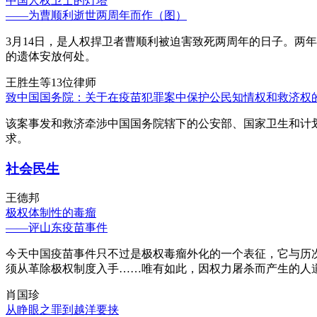
中国人权卫士的灯塔
——为曹顺利逝世两周年而作（图）
3月14日，是人权捍卫者曹顺利被迫害致死两周年的日子。两
的遗体安放何处。
王胜生等13位律师
致中国国务院：关于在疫苗犯罪案中保护公民知情权和救济权
该案事发和救济牵涉中国国务院辖下的公安部、国家卫生和计
求。
社会民生
王德邦
极权体制性的毒瘤
——评山东疫苗事件
今天中国疫苗事件只不过是极权毒瘤外化的一个表征，它与历
须从革除极权制度入手……唯有如此，因权力屠杀而产生的人
肖国珍
从睁眼之罪到越洋要挟