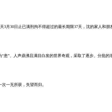
昨天3月30日止已满刑拘不得超过的最长期限37天，沈的家人和
为“患”、人声鼎沸且满目白发的世界奇观，采取了逐步、分批的
一次一无所获，失望而归。