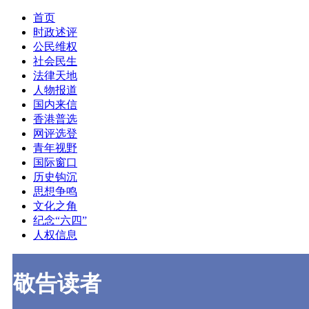
首页
时政述评
公民维权
社会民生
法律天地
人物报道
国内来信
香港普选
网评选登
青年视野
国际窗口
历史钩沉
思想争鸣
文化之角
纪念“六四”
人权信息
敬告读者