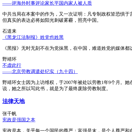
——评海外时事评论家长平国内家人被人质
中共当局在本案中的作为，又一次证明：凡专制政权皆恐惧于
但真实的表达必将如阳光刺破雾霾，照亮中国。
石道来
《黑龙江法制报》姓党也姓黑
《黑报》无时无刻不在为党抹黑，在中国，难道姓党的媒体都
野靖环
不虚此行
——北京劳教调遣处纪实（九十四）
野靖环女士因为上访维权，于2007年被处以劳教1年9个月
说，她之所以写此书，就是为了最终废除劳教制度。
法律天地
张千帆
宪政是强国之本
宪政是本，关乎每一个国民的尊严；富强是末，是个人尊严和