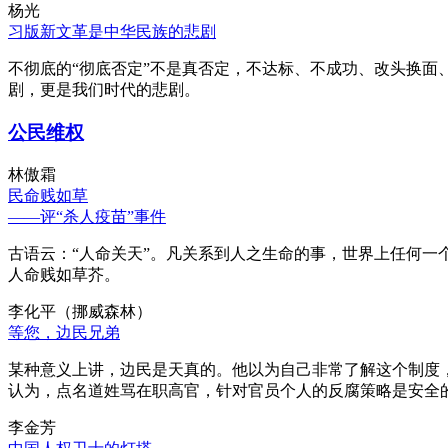
杨光
习版新文革是中华民族的悲剧
不彻底的“彻底否定”不是真否定，不达标、不成功、改头换面
剧，更是我们时代的悲剧。
公民维权
林傲霜
民命贱如草
——评“杀人疫苗”事件
古语云：“人命关天”。凡关系到人之生命的事，世界上任何一个
人命贱如草芥。
李化平（挪威森林）
等您，边民兄弟
某种意义上讲，边民是天真的。他以为自己非常了解这个制度
认为，点名道姓骂在职高官，针对官员个人的反腐策略是安全
李金芳