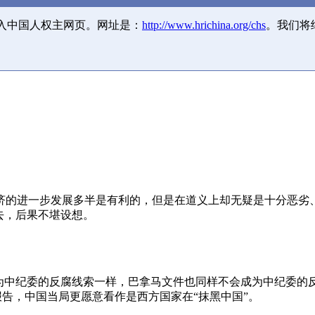
并入中国人权主网页。网址是：
http://www.hrichina.org/chs
。我们将
济的进一步发展多半是有利的，但是在道义上却无疑是十分恶劣
去，后果不堪设想。
成为中纪委的反腐线索一样，巴拿马文件也同样不会成为中纪委的
报告，中国当局更愿意看作是西方国家在“抹黑中国”。