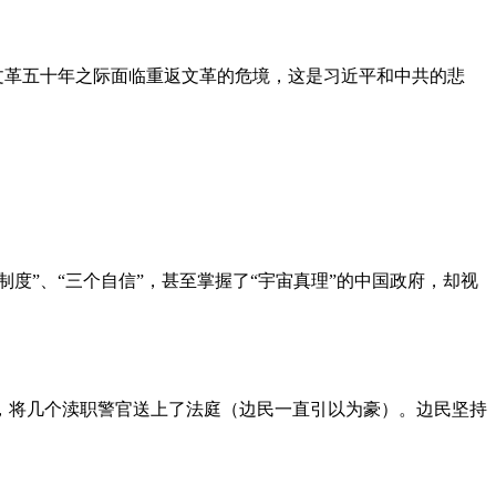
文革五十年之际面临重返文革的危境，这是习近平和中共的悲
度”、“三个自信”，甚至掌握了“宇宙真理”的中国政府，却视
，将几个渎职警官送上了法庭（边民一直引以为豪）。边民坚持