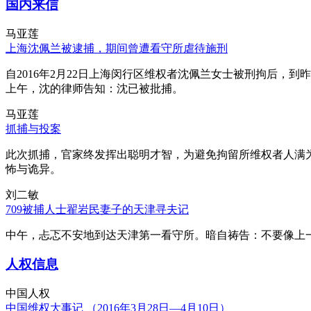
国内来信
马亚莲
上海沈佩兰被逮捕，期间曾遭看守所虐待施刑
自2016年2月22日上海闵行区维权者沈佩兰女士被刑拘后，到
上午，沈的律师告知：沈已被批捕。
马亚莲
抓捕与投案
此次抓捕，官家终发挥出聪明才智，为避免拘留所维权者人满
怖与诡异。
刘二敏
709被捕人士翟岩民妻子的天津寻夫记
中午，忐忑不安地到达天津第一看守所。暗自祷告：不要像上
人权信息
中国人权
中国维权大事记 （2016年3月28日—4月10日）