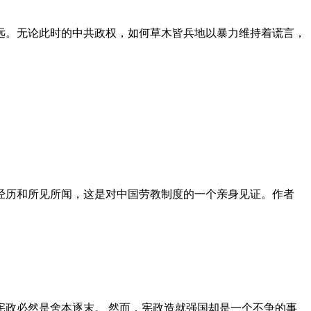
远。无论此时的中共政权，如何草木皆兵地以暴力维持着谎言，
泪经历和所见所闻，这是对中国劳教制度的一个亲身见证。作者
政必然是舍本逐末。 然而，宪政造就强国却是一个不争的事