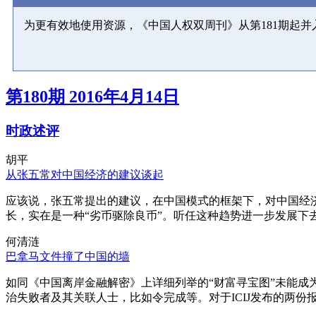
为更有效地使用资源，《中国人权双周刊》从第181期起
第180期 2016年4月14日
时政述评
胡平
从张五常对中国经济的建议谈起
应该说，张五常提出的建议，在中国模式的框架下，对中国经
长，实在是一种“劣币驱除良币”。听任这种趋势进一步发展下
何清涟
巴拿马文件撞了中国的墙
如同《中国离岸金融解密》上详细列举的“财富寻宝图”未能
治失败者及其关联人士，比如令完成等。对于ICIJ发布的两份