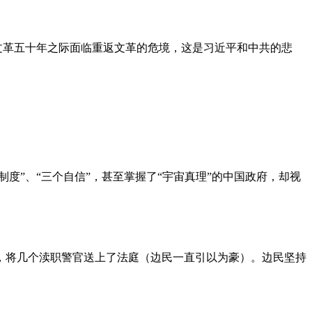
文革五十年之际面临重返文革的危境，这是习近平和中共的悲
度”、“三个自信”，甚至掌握了“宇宙真理”的中国政府，却视
，将几个渎职警官送上了法庭（边民一直引以为豪）。边民坚持