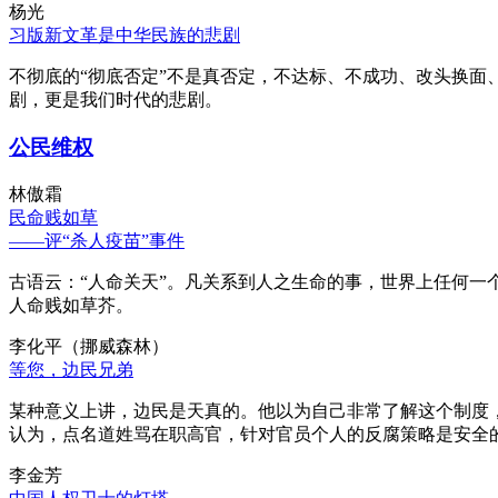
杨光
习版新文革是中华民族的悲剧
不彻底的“彻底否定”不是真否定，不达标、不成功、改头换面
剧，更是我们时代的悲剧。
公民维权
林傲霜
民命贱如草
——评“杀人疫苗”事件
古语云：“人命关天”。凡关系到人之生命的事，世界上任何一个
人命贱如草芥。
李化平（挪威森林）
等您，边民兄弟
某种意义上讲，边民是天真的。他以为自己非常了解这个制度
认为，点名道姓骂在职高官，针对官员个人的反腐策略是安全
李金芳