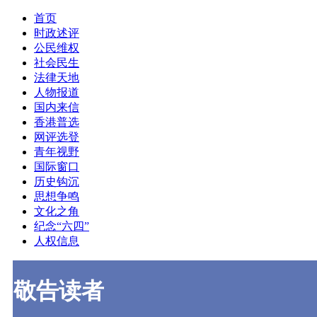
首页
时政述评
公民维权
社会民生
法律天地
人物报道
国内来信
香港普选
网评选登
青年视野
国际窗口
历史钩沉
思想争鸣
文化之角
纪念“六四”
人权信息
敬告读者