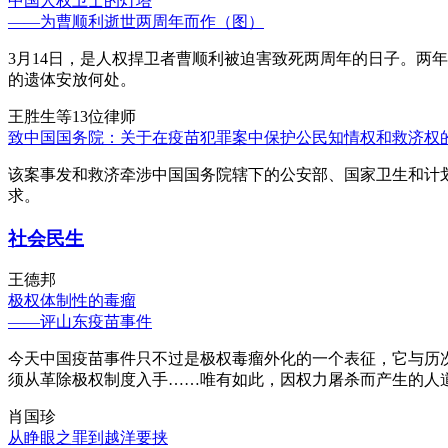
中国人权卫士的灯塔
——为曹顺利逝世两周年而作（图）
3月14日，是人权捍卫者曹顺利被迫害致死两周年的日子。两
的遗体安放何处。
王胜生等13位律师
致中国国务院：关于在疫苗犯罪案中保护公民知情权和救济权
该案事发和救济牵涉中国国务院辖下的公安部、国家卫生和计
求。
社会民生
王德邦
极权体制性的毒瘤
——评山东疫苗事件
今天中国疫苗事件只不过是极权毒瘤外化的一个表征，它与历
须从革除极权制度入手……唯有如此，因权力屠杀而产生的人
肖国珍
从睁眼之罪到越洋要挟