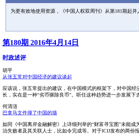
为更有效地使用资源，《中国人权双周刊》从第181期起
第180期 2016年4月14日
时政述评
胡平
从张五常对中国经济的建议谈起
应该说，张五常提出的建议，在中国模式的框架下，对中国经
长，实在是一种“劣币驱除良币”。听任这种趋势进一步发展下
何清涟
巴拿马文件撞了中国的墙
如同《中国离岸金融解密》上详细列举的“财富寻宝图”未能
治失败者及其关联人士，比如令完成等。对于ICIJ发布的两份