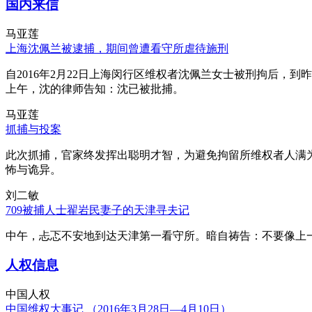
国内来信
马亚莲
上海沈佩兰被逮捕，期间曾遭看守所虐待施刑
自2016年2月22日上海闵行区维权者沈佩兰女士被刑拘后，到
上午，沈的律师告知：沈已被批捕。
马亚莲
抓捕与投案
此次抓捕，官家终发挥出聪明才智，为避免拘留所维权者人满
怖与诡异。
刘二敏
709被捕人士翟岩民妻子的天津寻夫记
中午，忐忑不安地到达天津第一看守所。暗自祷告：不要像上
人权信息
中国人权
中国维权大事记 （2016年3月28日—4月10日）