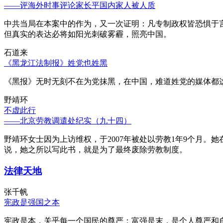
——评海外时事评论家长平国内家人被人质
中共当局在本案中的作为，又一次证明：凡专制政权皆恐惧于
但真实的表达必将如阳光刺破雾霾，照亮中国。
石道来
《黑龙江法制报》姓党也姓黑
《黑报》无时无刻不在为党抹黑，在中国，难道姓党的媒体都
野靖环
不虚此行
——北京劳教调遣处纪实（九十四）
野靖环女士因为上访维权，于2007年被处以劳教1年9个月
说，她之所以写此书，就是为了最终废除劳教制度。
法律天地
张千帆
宪政是强国之本
宪政是本，关乎每一个国民的尊严；富强是末，是个人尊严和