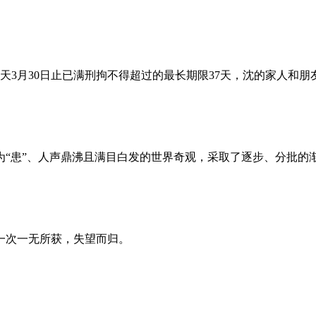
昨天3月30日止已满刑拘不得超过的最长期限37天，沈的家人和
为“患”、人声鼎沸且满目白发的世界奇观，采取了逐步、分批的
一次一无所获，失望而归。