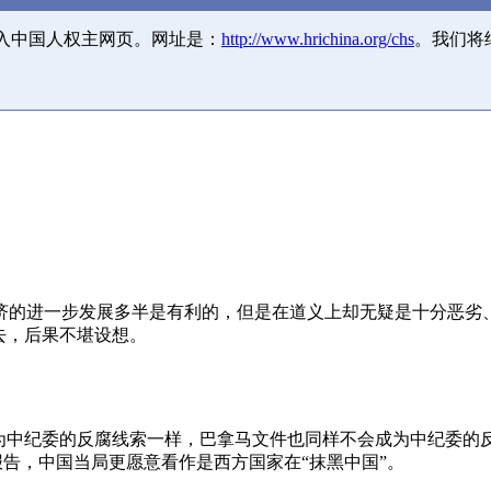
并入中国人权主网页。网址是：
http://www.hrichina.org/chs
。我们将
济的进一步发展多半是有利的，但是在道义上却无疑是十分恶劣
去，后果不堪设想。
成为中纪委的反腐线索一样，巴拿马文件也同样不会成为中纪委的
报告，中国当局更愿意看作是西方国家在“抹黑中国”。