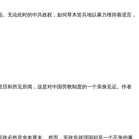
远。无论此时的中共政权，如何草木皆兵地以暴力维持着谎言，
泪经历和所见所闻，这是对中国劳教制度的一个亲身见证。作者
政必然是舍本逐末。 然而，宪政造就强国却是一个不争的事