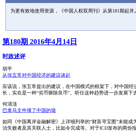
为更有效地使用资源，《中国人权双周刊》从第181期起
第180期 2016年4月14日
时政述评
胡平
从张五常对中国经济的建议谈起
应该说，张五常提出的建议，在中国模式的框架下，对中国经
长，实在是一种“劣币驱除良币”。听任这种趋势进一步发展下
何清涟
巴拿马文件撞了中国的墙
如同《中国离岸金融解密》上详细列举的“财富寻宝图”未能
治失败者及其关联人士，比如令完成等。对于ICIJ发布的两份