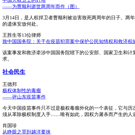
中国人权卫士的灯塔
——为曹顺利逝世两周年而作（图）
3月14日，是人权捍卫者曹顺利被迫害致死两周年的日子。两
的遗体安放何处。
王胜生等13位律师
致中国国务院：关于在疫苗犯罪案中保护公民知情权和救济权
该案事发和救济牵涉中国国务院辖下的公安部、国家卫生和计
求。
社会民生
王德邦
极权体制性的毒瘤
——评山东疫苗事件
今天中国疫苗事件只不过是极权毒瘤外化的一个表征，它与历
须从革除极权制度入手……唯有如此，因权力屠杀而产生的人
肖国珍
从睁眼之罪到越洋要挟