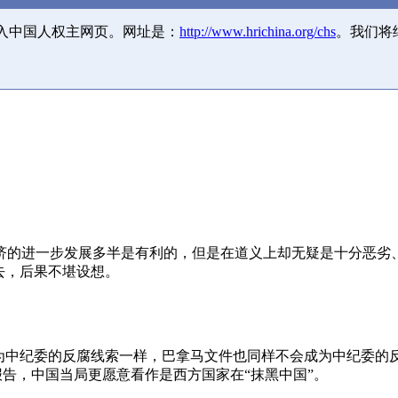
并入中国人权主网页。网址是：
http://www.hrichina.org/chs
。我们将
济的进一步发展多半是有利的，但是在道义上却无疑是十分恶劣
去，后果不堪设想。
成为中纪委的反腐线索一样，巴拿马文件也同样不会成为中纪委的
报告，中国当局更愿意看作是西方国家在“抹黑中国”。