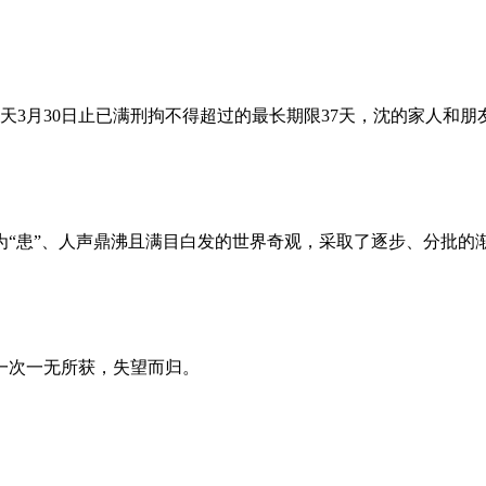
昨天3月30日止已满刑拘不得超过的最长期限37天，沈的家人和
为“患”、人声鼎沸且满目白发的世界奇观，采取了逐步、分批的
一次一无所获，失望而归。