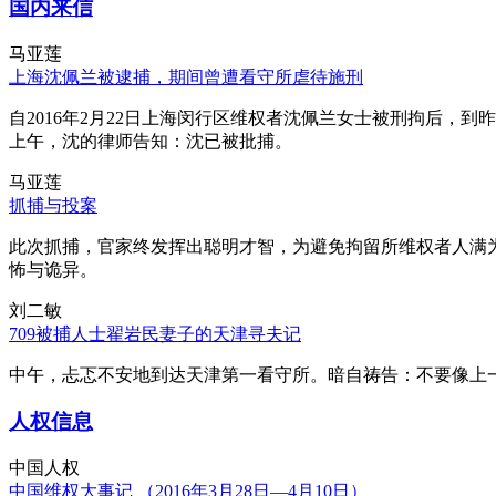
国内来信
马亚莲
上海沈佩兰被逮捕，期间曾遭看守所虐待施刑
自2016年2月22日上海闵行区维权者沈佩兰女士被刑拘后，到
上午，沈的律师告知：沈已被批捕。
马亚莲
抓捕与投案
此次抓捕，官家终发挥出聪明才智，为避免拘留所维权者人满
怖与诡异。
刘二敏
709被捕人士翟岩民妻子的天津寻夫记
中午，忐忑不安地到达天津第一看守所。暗自祷告：不要像上
人权信息
中国人权
中国维权大事记 （2016年3月28日—4月10日）