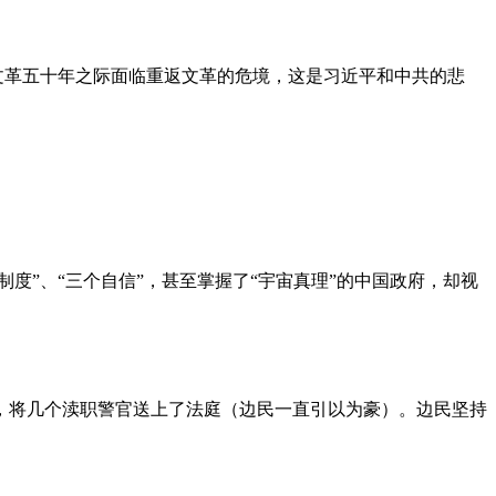
文革五十年之际面临重返文革的危境，这是习近平和中共的悲
度”、“三个自信”，甚至掌握了“宇宙真理”的中国政府，却视
，将几个渎职警官送上了法庭（边民一直引以为豪）。边民坚持