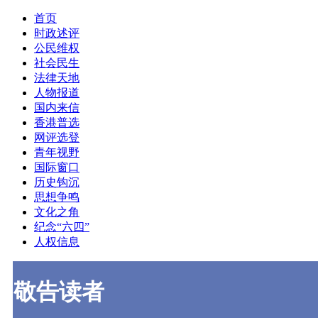
首页
时政述评
公民维权
社会民生
法律天地
人物报道
国内来信
香港普选
网评选登
青年视野
国际窗口
历史钩沉
思想争鸣
文化之角
纪念“六四”
人权信息
敬告读者