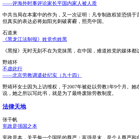
——评海外时事评论家长平国内家人被人质
中共当局在本案中的作为，又一次证明：凡专制政权皆恐惧于
但真实的表达必将如阳光刺破雾霾，照亮中国。
石道来
《黑龙江法制报》姓党也姓黑
《黑报》无时无刻不在为党抹黑，在中国，难道姓党的媒体都
野靖环
不虚此行
——北京劳教调遣处纪实（九十四）
野靖环女士因为上访维权，于2007年被处以劳教1年9个月
说，她之所以写此书，就是为了最终废除劳教制度。
法律天地
张千帆
宪政是强国之本
宪政是本，关乎每一个国民的尊严；富强是末，是个人尊严和