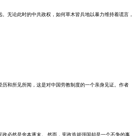
远。无论此时的中共政权，如何草木皆兵地以暴力维持着谎言，
泪经历和所见所闻，这是对中国劳教制度的一个亲身见证。作者
政必然是舍本逐末。 然而，宪政造就强国却是一个不争的事