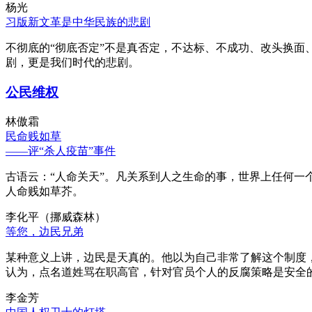
杨光
习版新文革是中华民族的悲剧
不彻底的“彻底否定”不是真否定，不达标、不成功、改头换面
剧，更是我们时代的悲剧。
公民维权
林傲霜
民命贱如草
——评“杀人疫苗”事件
古语云：“人命关天”。凡关系到人之生命的事，世界上任何一个
人命贱如草芥。
李化平（挪威森林）
等您，边民兄弟
某种意义上讲，边民是天真的。他以为自己非常了解这个制度
认为，点名道姓骂在职高官，针对官员个人的反腐策略是安全
李金芳