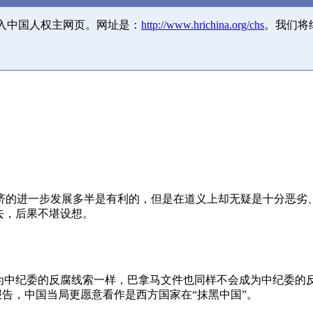
并入中国人权主网页。网址是：
http://www.hrichina.org/chs
。我们将
济的进一步发展多半是有利的，但是在道义上却无疑是十分恶劣
去，后果不堪设想。
成为中纪委的反腐线索一样，巴拿马文件也同样不会成为中纪委的
报告，中国当局更愿意看作是西方国家在“抹黑中国”。