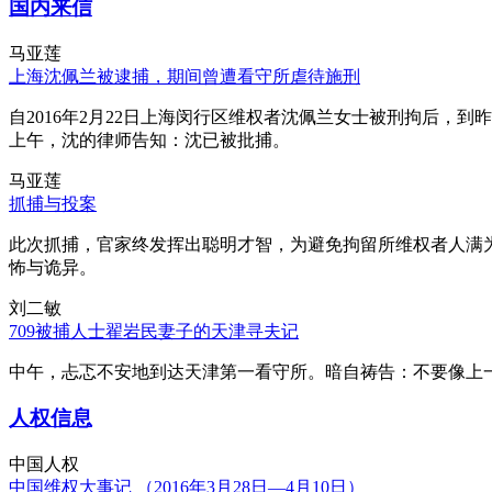
国内来信
马亚莲
上海沈佩兰被逮捕，期间曾遭看守所虐待施刑
自2016年2月22日上海闵行区维权者沈佩兰女士被刑拘后，到
上午，沈的律师告知：沈已被批捕。
马亚莲
抓捕与投案
此次抓捕，官家终发挥出聪明才智，为避免拘留所维权者人满
怖与诡异。
刘二敏
709被捕人士翟岩民妻子的天津寻夫记
中午，忐忑不安地到达天津第一看守所。暗自祷告：不要像上
人权信息
中国人权
中国维权大事记 （2016年3月28日—4月10日）