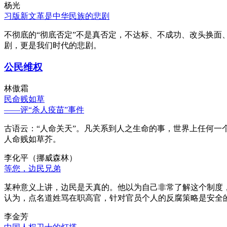
杨光
习版新文革是中华民族的悲剧
不彻底的“彻底否定”不是真否定，不达标、不成功、改头换面
剧，更是我们时代的悲剧。
公民维权
林傲霜
民命贱如草
——评“杀人疫苗”事件
古语云：“人命关天”。凡关系到人之生命的事，世界上任何一个
人命贱如草芥。
李化平（挪威森林）
等您，边民兄弟
某种意义上讲，边民是天真的。他以为自己非常了解这个制度
认为，点名道姓骂在职高官，针对官员个人的反腐策略是安全
李金芳