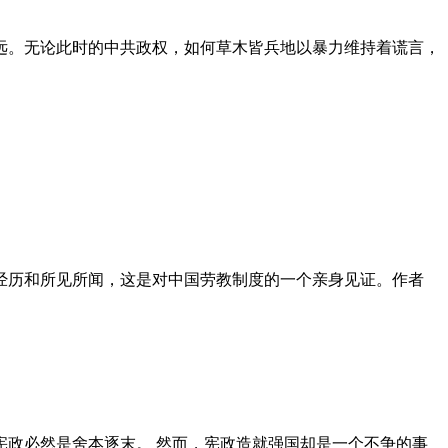
远。无论此时的中共政权，如何草木皆兵地以暴力维持着谎言，
泪经历和所见所闻，这是对中国劳教制度的一个亲身见证。作者
政必然是舍本逐末。 然而，宪政造就强国却是一个不争的事