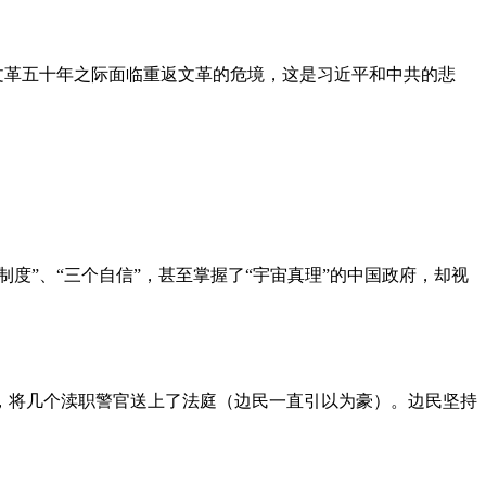
文革五十年之际面临重返文革的危境，这是习近平和中共的悲
度”、“三个自信”，甚至掌握了“宇宙真理”的中国政府，却视
，将几个渎职警官送上了法庭（边民一直引以为豪）。边民坚持