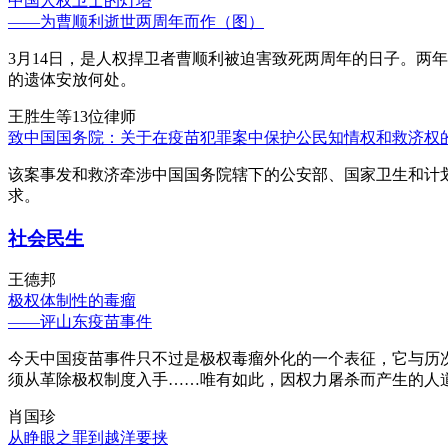
中国人权卫士的灯塔
——为曹顺利逝世两周年而作（图）
3月14日，是人权捍卫者曹顺利被迫害致死两周年的日子。两
的遗体安放何处。
王胜生等13位律师
致中国国务院：关于在疫苗犯罪案中保护公民知情权和救济权
该案事发和救济牵涉中国国务院辖下的公安部、国家卫生和计
求。
社会民生
王德邦
极权体制性的毒瘤
——评山东疫苗事件
今天中国疫苗事件只不过是极权毒瘤外化的一个表征，它与历
须从革除极权制度入手……唯有如此，因权力屠杀而产生的人
肖国珍
从睁眼之罪到越洋要挟