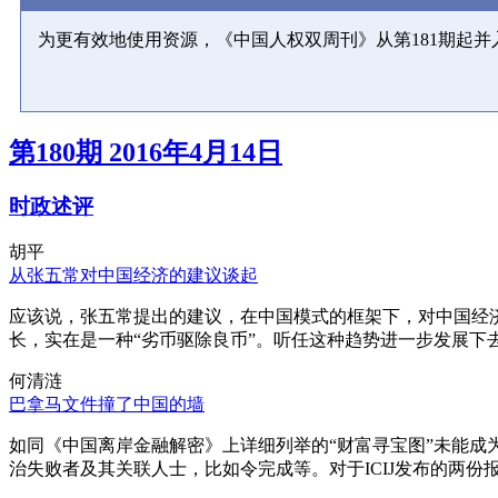
为更有效地使用资源，《中国人权双周刊》从第181期起
第180期 2016年4月14日
时政述评
胡平
从张五常对中国经济的建议谈起
应该说，张五常提出的建议，在中国模式的框架下，对中国经
长，实在是一种“劣币驱除良币”。听任这种趋势进一步发展下
何清涟
巴拿马文件撞了中国的墙
如同《中国离岸金融解密》上详细列举的“财富寻宝图”未能
治失败者及其关联人士，比如令完成等。对于ICIJ发布的两份