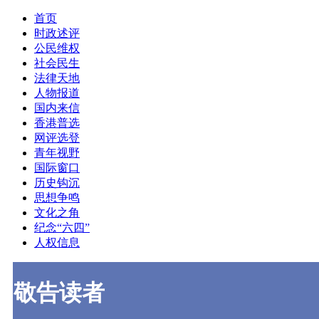
首页
时政述评
公民维权
社会民生
法律天地
人物报道
国内来信
香港普选
网评选登
青年视野
国际窗口
历史钩沉
思想争鸣
文化之角
纪念“六四”
人权信息
敬告读者