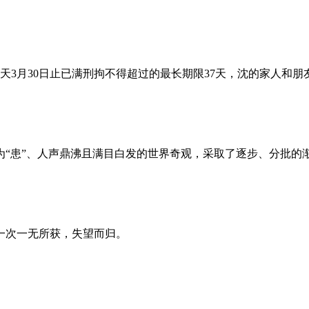
昨天3月30日止已满刑拘不得超过的最长期限37天，沈的家人和
为“患”、人声鼎沸且满目白发的世界奇观，采取了逐步、分批的
一次一无所获，失望而归。