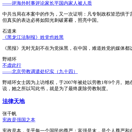
——评海外时事评论家长平国内家人被人质
中共当局在本案中的作为，又一次证明：凡专制政权皆恐惧于
但真实的表达必将如阳光刺破雾霾，照亮中国。
石道来
《黑龙江法制报》姓党也姓黑
《黑报》无时无刻不在为党抹黑，在中国，难道姓党的媒体都
野靖环
不虚此行
——北京劳教调遣处纪实（九十四）
野靖环女士因为上访维权，于2007年被处以劳教1年9个月
说，她之所以写此书，就是为了最终废除劳教制度。
法律天地
张千帆
宪政是强国之本
宪政是本，关乎每一个国民的尊严；富强是末，是个人尊严和