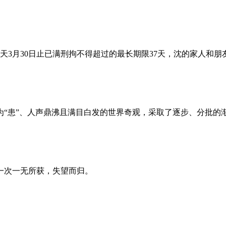
昨天3月30日止已满刑拘不得超过的最长期限37天，沈的家人和
为“患”、人声鼎沸且满目白发的世界奇观，采取了逐步、分批的
一次一无所获，失望而归。