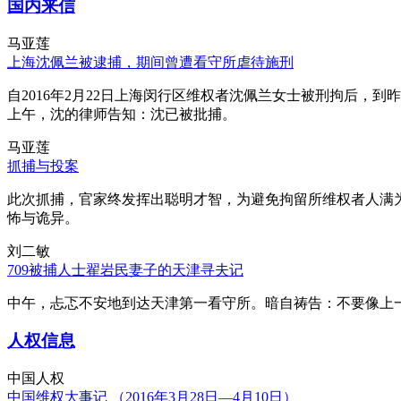
国内来信
马亚莲
上海沈佩兰被逮捕，期间曾遭看守所虐待施刑
自2016年2月22日上海闵行区维权者沈佩兰女士被刑拘后，到
上午，沈的律师告知：沈已被批捕。
马亚莲
抓捕与投案
此次抓捕，官家终发挥出聪明才智，为避免拘留所维权者人满
怖与诡异。
刘二敏
709被捕人士翟岩民妻子的天津寻夫记
中午，忐忑不安地到达天津第一看守所。暗自祷告：不要像上
人权信息
中国人权
中国维权大事记 （2016年3月28日—4月10日）