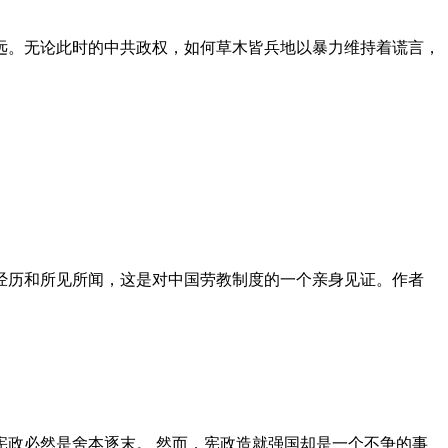
远。无论此时的中共政权，如何草木皆兵地以暴力维持着谎言，
泪经历和所见所闻，这是对中国劳教制度的一个亲身见证。作者
政必然是舍本逐末。 然而，宪政造就强国却是一个不争的事