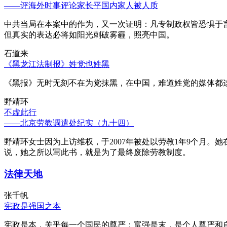
——评海外时事评论家长平国内家人被人质
中共当局在本案中的作为，又一次证明：凡专制政权皆恐惧于
但真实的表达必将如阳光刺破雾霾，照亮中国。
石道来
《黑龙江法制报》姓党也姓黑
《黑报》无时无刻不在为党抹黑，在中国，难道姓党的媒体都
野靖环
不虚此行
——北京劳教调遣处纪实（九十四）
野靖环女士因为上访维权，于2007年被处以劳教1年9个月
说，她之所以写此书，就是为了最终废除劳教制度。
法律天地
张千帆
宪政是强国之本
宪政是本，关乎每一个国民的尊严；富强是末，是个人尊严和