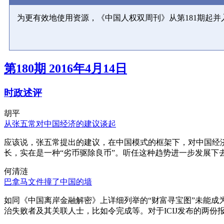
为更有效地使用资源，《中国人权双周刊》从第181期起
第180期 2016年4月14日
时政述评
胡平
从张五常对中国经济的建议谈起
应该说，张五常提出的建议，在中国模式的框架下，对中国经
长，实在是一种“劣币驱除良币”。听任这种趋势进一步发展下
何清涟
巴拿马文件撞了中国的墙
如同《中国离岸金融解密》上详细列举的“财富寻宝图”未能
治失败者及其关联人士，比如令完成等。对于ICIJ发布的两份