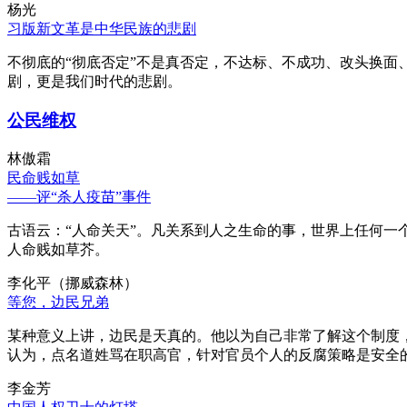
杨光
习版新文革是中华民族的悲剧
不彻底的“彻底否定”不是真否定，不达标、不成功、改头换面
剧，更是我们时代的悲剧。
公民维权
林傲霜
民命贱如草
——评“杀人疫苗”事件
古语云：“人命关天”。凡关系到人之生命的事，世界上任何一个
人命贱如草芥。
李化平（挪威森林）
等您，边民兄弟
某种意义上讲，边民是天真的。他以为自己非常了解这个制度
认为，点名道姓骂在职高官，针对官员个人的反腐策略是安全
李金芳