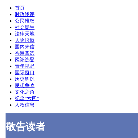
首页
时政述评
公民维权
社会民生
法律天地
人物报道
国内来信
香港普选
网评选登
青年视野
国际窗口
历史钩沉
思想争鸣
文化之角
纪念“六四”
人权信息
敬告读者