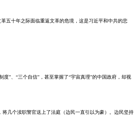
文革五十年之际面临重返文革的危境，这是习近平和中共的悲
度”、“三个自信”，甚至掌握了“宇宙真理”的中国政府，却视
，将几个渎职警官送上了法庭（边民一直引以为豪）。边民坚持