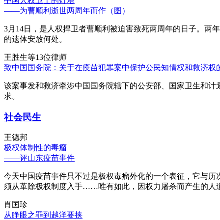
中国人权卫士的灯塔
——为曹顺利逝世两周年而作（图）
3月14日，是人权捍卫者曹顺利被迫害致死两周年的日子。两
的遗体安放何处。
王胜生等13位律师
致中国国务院：关于在疫苗犯罪案中保护公民知情权和救济权
该案事发和救济牵涉中国国务院辖下的公安部、国家卫生和计
求。
社会民生
王德邦
极权体制性的毒瘤
——评山东疫苗事件
今天中国疫苗事件只不过是极权毒瘤外化的一个表征，它与历
须从革除极权制度入手……唯有如此，因权力屠杀而产生的人
肖国珍
从睁眼之罪到越洋要挟