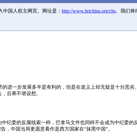
并入中国人权主网页。网址是：
http://www.hrichina.org/chs
。我们将
济的进一步发展多半是有利的，但是在道义上却无疑是十分恶劣
去，后果不堪设想。
成为中纪委的反腐线索一样，巴拿马文件也同样不会成为中纪委的
报告，中国当局更愿意看作是西方国家在“抹黑中国”。