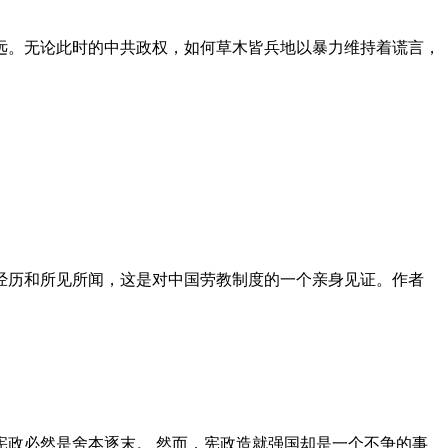
远。无论此时的中共政权，如何草木皆兵地以暴力维持着谎言，
泪经历和所见所闻，这是对中国劳教制度的一个亲身见证。作者
政必然是舍本逐末。 然而，宪政造就强国却是一个不争的事