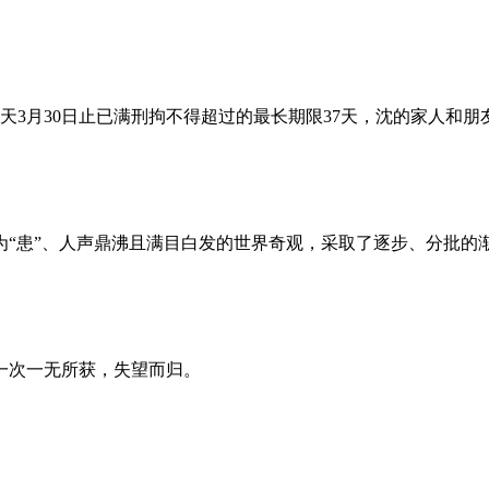
昨天3月30日止已满刑拘不得超过的最长期限37天，沈的家人和
为“患”、人声鼎沸且满目白发的世界奇观，采取了逐步、分批的
一次一无所获，失望而归。