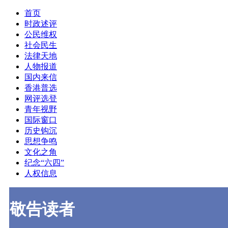
首页
时政述评
公民维权
社会民生
法律天地
人物报道
国内来信
香港普选
网评选登
青年视野
国际窗口
历史钩沉
思想争鸣
文化之角
纪念“六四”
人权信息
敬告读者