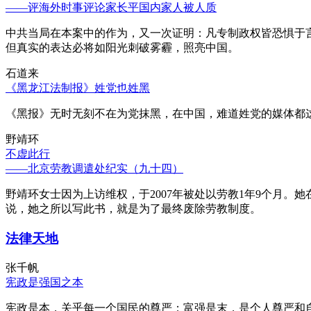
——评海外时事评论家长平国内家人被人质
中共当局在本案中的作为，又一次证明：凡专制政权皆恐惧于
但真实的表达必将如阳光刺破雾霾，照亮中国。
石道来
《黑龙江法制报》姓党也姓黑
《黑报》无时无刻不在为党抹黑，在中国，难道姓党的媒体都
野靖环
不虚此行
——北京劳教调遣处纪实（九十四）
野靖环女士因为上访维权，于2007年被处以劳教1年9个月
说，她之所以写此书，就是为了最终废除劳教制度。
法律天地
张千帆
宪政是强国之本
宪政是本，关乎每一个国民的尊严；富强是末，是个人尊严和