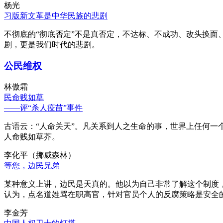
杨光
习版新文革是中华民族的悲剧
不彻底的“彻底否定”不是真否定，不达标、不成功、改头换面
剧，更是我们时代的悲剧。
公民维权
林傲霜
民命贱如草
——评“杀人疫苗”事件
古语云：“人命关天”。凡关系到人之生命的事，世界上任何一个
人命贱如草芥。
李化平（挪威森林）
等您，边民兄弟
某种意义上讲，边民是天真的。他以为自己非常了解这个制度
认为，点名道姓骂在职高官，针对官员个人的反腐策略是安全
李金芳