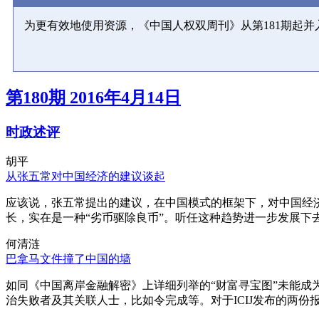
为更有效地使用资源，《中国人权双周刊》从第181期起
第180期 2016年4月14日
时政述评
胡平
从张五常对中国经济的建议谈起
应该说，张五常提出的建议，在中国模式的框架下，对中国经
长，实在是一种“劣币驱除良币”。听任这种趋势进一步发展下
何清涟
巴拿马文件撞了中国的墙
如同《中国离岸金融解密》上详细列举的“财富寻宝图”未能
治失败者及其关联人士，比如令完成等。对于ICIJ发布的两份