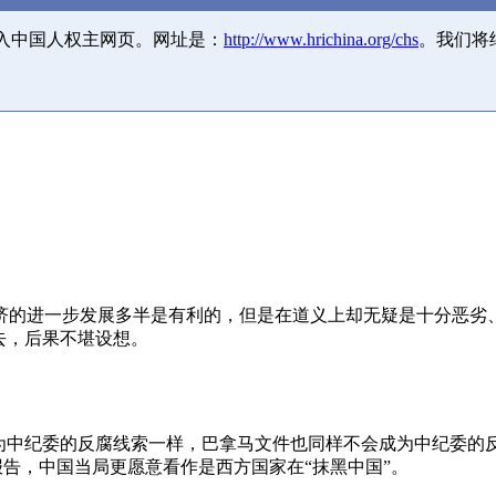
并入中国人权主网页。网址是：
http://www.hrichina.org/chs
。我们将
济的进一步发展多半是有利的，但是在道义上却无疑是十分恶劣
去，后果不堪设想。
成为中纪委的反腐线索一样，巴拿马文件也同样不会成为中纪委的
报告，中国当局更愿意看作是西方国家在“抹黑中国”。