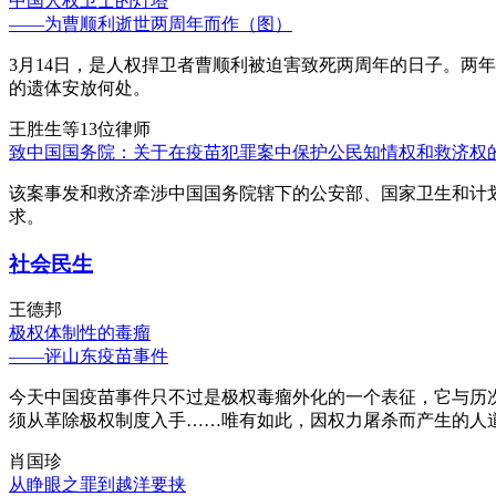
中国人权卫士的灯塔
——为曹顺利逝世两周年而作（图）
3月14日，是人权捍卫者曹顺利被迫害致死两周年的日子。两
的遗体安放何处。
王胜生等13位律师
致中国国务院：关于在疫苗犯罪案中保护公民知情权和救济权
该案事发和救济牵涉中国国务院辖下的公安部、国家卫生和计
求。
社会民生
王德邦
极权体制性的毒瘤
——评山东疫苗事件
今天中国疫苗事件只不过是极权毒瘤外化的一个表征，它与历
须从革除极权制度入手……唯有如此，因权力屠杀而产生的人
肖国珍
从睁眼之罪到越洋要挟