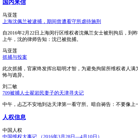
国内来信
马亚莲
上海沈佩兰被逮捕，期间曾遭看守所虐待施刑
自2016年2月22日上海闵行区维权者沈佩兰女士被刑拘后，到
上午，沈的律师告知：沈已被批捕。
马亚莲
抓捕与投案
此次抓捕，官家终发挥出聪明才智，为避免拘留所维权者人满
怖与诡异。
刘二敏
709被捕人士翟岩民妻子的天津寻夫记
中午，忐忑不安地到达天津第一看守所。暗自祷告：不要像上
人权信息
中国人权
中国维权大事记 （2016年3月28日—4月10日）