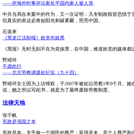
——评海外时事评论家长平国内家人被人质
中共当局在本案中的作为，又一次证明：凡专制政权皆恐惧于
但真实的表达必将如阳光刺破雾霾，照亮中国。
石道来
《黑龙江法制报》姓党也姓黑
《黑报》无时无刻不在为党抹黑，在中国，难道姓党的媒体都
野靖环
不虚此行
——北京劳教调遣处纪实（九十四）
野靖环女士因为上访维权，于2007年被处以劳教1年9个月
说，她之所以写此书，就是为了最终废除劳教制度。
法律天地
张千帆
宪政是强国之本
宪政是本，关乎每一个国民的尊严；富强是末，是个人尊严和