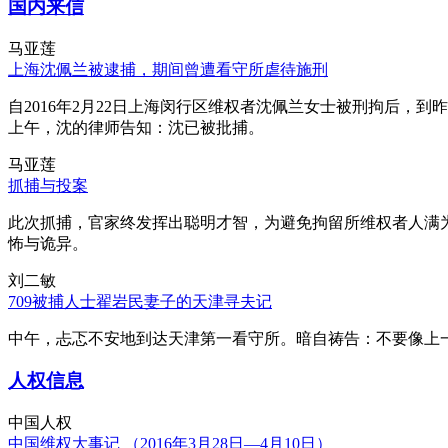
国内来信
马亚莲
上海沈佩兰被逮捕，期间曾遭看守所虐待施刑
自2016年2月22日上海闵行区维权者沈佩兰女士被刑拘后，到
上午，沈的律师告知：沈已被批捕。
马亚莲
抓捕与投案
此次抓捕，官家终发挥出聪明才智，为避免拘留所维权者人满
怖与诡异。
刘二敏
709被捕人士翟岩民妻子的天津寻夫记
中午，忐忑不安地到达天津第一看守所。暗自祷告：不要像上
人权信息
中国人权
中国维权大事记 （2016年3月28日—4月10日）