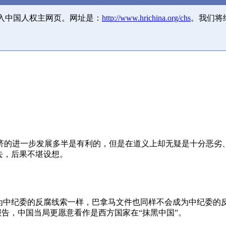
并入中国人权主网页。网址是：
http://www.hrichina.org/chs
。我们将
济的进一步发展多半是有利的，但是在道义上却无疑是十分恶劣
去，后果不堪设想。
成为中纪委的反腐线索一样，巴拿马文件也同样不会成为中纪委的
报告，中国当局更愿意看作是西方国家在“抹黑中国”。