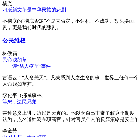
杨光
习版新文革是中华民族的悲剧
不彻底的“彻底否定”不是真否定，不达标、不成功、改头换面
剧，更是我们时代的悲剧。
公民维权
林傲霜
民命贱如草
——评“杀人疫苗”事件
古语云：“人命关天”。凡关系到人之生命的事，世界上任何一个
人命贱如草芥。
李化平（挪威森林）
等您，边民兄弟
某种意义上讲，边民是天真的。他以为自己非常了解这个制度
认为，点名道姓骂在职高官，针对官员个人的反腐策略是安全
李金芳