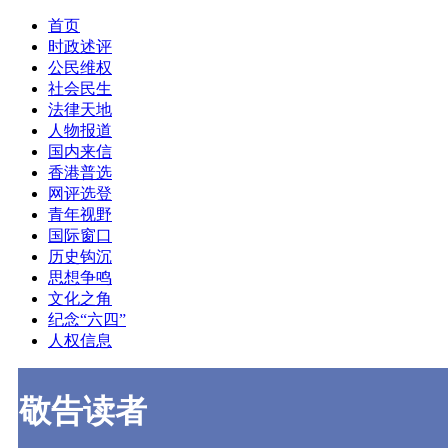
首页
时政述评
公民维权
社会民生
法律天地
人物报道
国内来信
香港普选
网评选登
青年视野
国际窗口
历史钩沉
思想争鸣
文化之角
纪念“六四”
人权信息
敬告读者