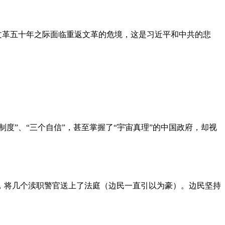
文革五十年之际面临重返文革的危境，这是习近平和中共的悲
度”、“三个自信”，甚至掌握了“宇宙真理”的中国政府，却视
，将几个渎职警官送上了法庭（边民一直引以为豪）。边民坚持