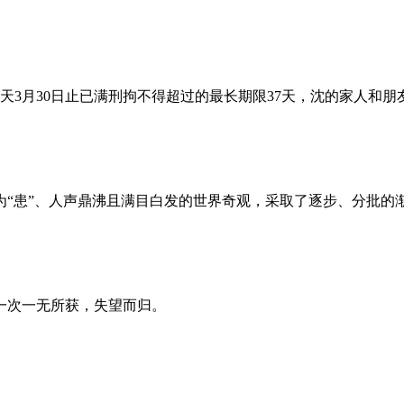
昨天3月30日止已满刑拘不得超过的最长期限37天，沈的家人和
为“患”、人声鼎沸且满目白发的世界奇观，采取了逐步、分批的
一次一无所获，失望而归。