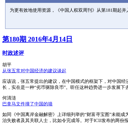
为更有效地使用资源，《中国人权双周刊》从第181期起
第180期 2016年4月14日
时政述评
胡平
从张五常对中国经济的建议谈起
应该说，张五常提出的建议，在中国模式的框架下，对中国经
长，实在是一种“劣币驱除良币”。听任这种趋势进一步发展下
何清涟
巴拿马文件撞了中国的墙
如同《中国离岸金融解密》上详细列举的“财富寻宝图”未能
治失败者及其关联人士，比如令完成等。对于ICIJ发布的两份