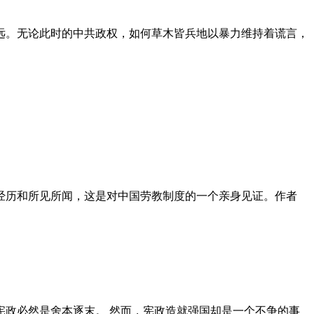
远。无论此时的中共政权，如何草木皆兵地以暴力维持着谎言，
泪经历和所见所闻，这是对中国劳教制度的一个亲身见证。作者
政必然是舍本逐末。 然而，宪政造就强国却是一个不争的事