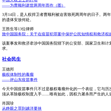
中国人权卫士的灯塔
——为曹顺利逝世两周年而作（图）
3月14日，是人权捍卫者曹顺利被迫害致死两周年的日子。两
的遗体安放何处。
王胜生等13位律师
致中国国务院：关于在疫苗犯罪案中保护公民知情权和救济权
该案事发和救济牵涉中国国务院辖下的公安部、国家卫生和计
求。
社会民生
王德邦
极权体制性的毒瘤
——评山东疫苗事件
今天中国疫苗事件只不过是极权毒瘤外化的一个表征，它与历
须从革除极权制度入手……唯有如此，因权力屠杀而产生的人
肖国珍
从睁眼之罪到越洋要挟