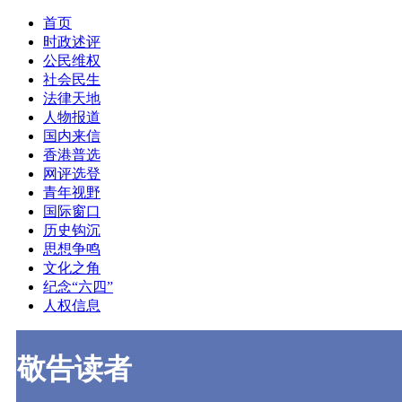
首页
时政述评
公民维权
社会民生
法律天地
人物报道
国内来信
香港普选
网评选登
青年视野
国际窗口
历史钩沉
思想争鸣
文化之角
纪念“六四”
人权信息
敬告读者