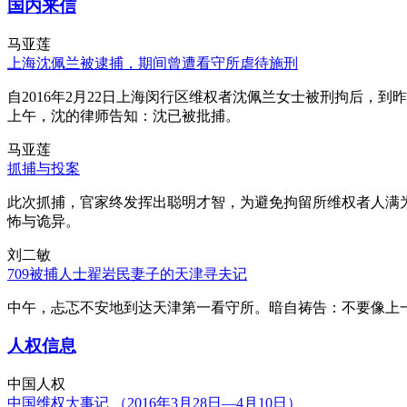
国内来信
马亚莲
上海沈佩兰被逮捕，期间曾遭看守所虐待施刑
自2016年2月22日上海闵行区维权者沈佩兰女士被刑拘后，到
上午，沈的律师告知：沈已被批捕。
马亚莲
抓捕与投案
此次抓捕，官家终发挥出聪明才智，为避免拘留所维权者人满
怖与诡异。
刘二敏
709被捕人士翟岩民妻子的天津寻夫记
中午，忐忑不安地到达天津第一看守所。暗自祷告：不要像上
人权信息
中国人权
中国维权大事记 （2016年3月28日—4月10日）