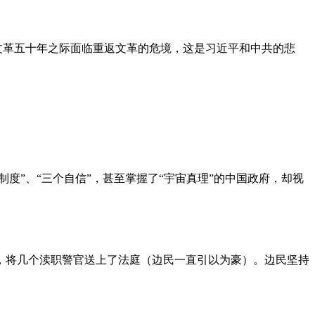
文革五十年之际面临重返文革的危境，这是习近平和中共的悲
度”、“三个自信”，甚至掌握了“宇宙真理”的中国政府，却视
，将几个渎职警官送上了法庭（边民一直引以为豪）。边民坚持