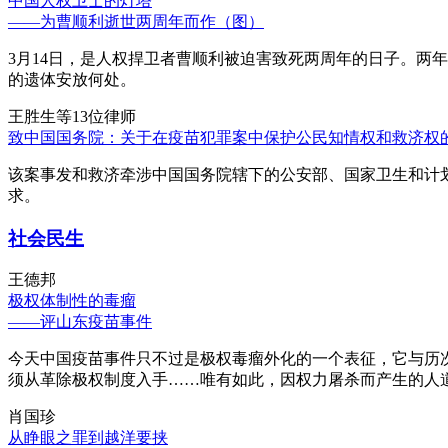
中国人权卫士的灯塔
——为曹顺利逝世两周年而作（图）
3月14日，是人权捍卫者曹顺利被迫害致死两周年的日子。两
的遗体安放何处。
王胜生等13位律师
致中国国务院：关于在疫苗犯罪案中保护公民知情权和救济权
该案事发和救济牵涉中国国务院辖下的公安部、国家卫生和计
求。
社会民生
王德邦
极权体制性的毒瘤
——评山东疫苗事件
今天中国疫苗事件只不过是极权毒瘤外化的一个表征，它与历
须从革除极权制度入手……唯有如此，因权力屠杀而产生的人
肖国珍
从睁眼之罪到越洋要挟