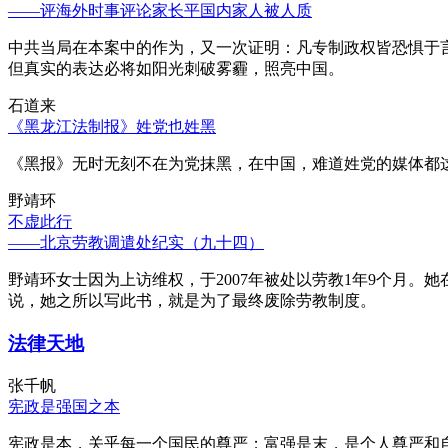
——评海外时事评论家长平国内家人被人质
中共当局在本案中的作为，又一次证明：凡专制政权皆恐惧于
但真实的表达必将如阳光刺破雾霾，照亮中国。
石道来
《黑龙江法制报》姓党也姓黑
《黑报》无时无刻不在为党抹黑，在中国，难道姓党的媒体都
野靖环
不虚此行
——北京劳教调遣处纪实（九十四）
野靖环女士因为上访维权，于2007年被处以劳教1年9个月
说，她之所以写此书，就是为了最终废除劳教制度。
法律天地
张千帆
宪政是强国之本
宪政是本，关乎每一个国民的尊严；富强是末，是个人尊严和