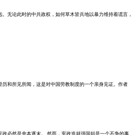
远。无论此时的中共政权，如何草木皆兵地以暴力维持着谎言，
泪经历和所见所闻，这是对中国劳教制度的一个亲身见证。作者
政必然是舍本逐末。 然而，宪政造就强国却是一个不争的事