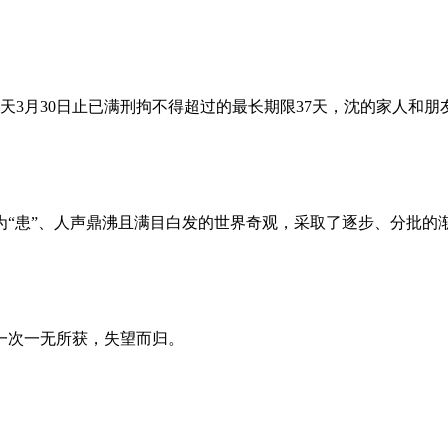
昨天3月30日止已满刑拘不得超过的最长期限37天，沈的家人和
为“患”、人声鼎沸且满目白发的世界奇观，采取了逐步、分批的
一次一无所获，失望而归。