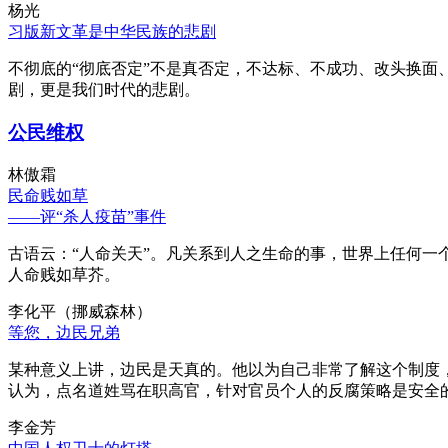
杨光
习版新文革是中华民族的悲剧
不彻底的“彻底否定”不是真否定，不达标、不成功、改头换面
剧，更是我们时代的悲剧。
公民维权
林傲霜
民命贱如草
——评“杀人疫苗”事件
古语云：“人命关天”。凡关系到人之生命的事，世界上任何一个
人命贱如草芥。
李化平（挪威森林）
等您，边民兄弟
某种意义上讲，边民是天真的。他以为自己非常了解这个制度
认为，点名道姓骂在职高官，针对官员个人的反腐策略是安全
李金芳