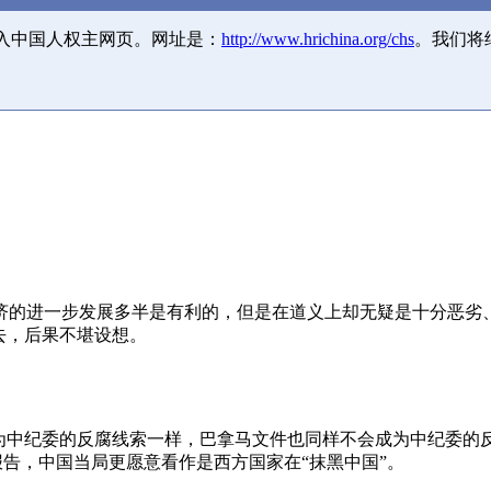
并入中国人权主网页。网址是：
http://www.hrichina.org/chs
。我们将
济的进一步发展多半是有利的，但是在道义上却无疑是十分恶劣
去，后果不堪设想。
成为中纪委的反腐线索一样，巴拿马文件也同样不会成为中纪委的
报告，中国当局更愿意看作是西方国家在“抹黑中国”。