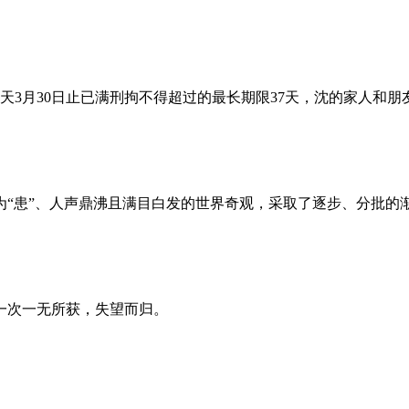
昨天3月30日止已满刑拘不得超过的最长期限37天，沈的家人和
为“患”、人声鼎沸且满目白发的世界奇观，采取了逐步、分批的
一次一无所获，失望而归。