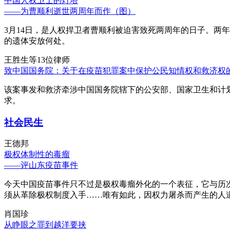
中国人权卫士的灯塔
——为曹顺利逝世两周年而作（图）
3月14日，是人权捍卫者曹顺利被迫害致死两周年的日子。两
的遗体安放何处。
王胜生等13位律师
致中国国务院：关于在疫苗犯罪案中保护公民知情权和救济权
该案事发和救济牵涉中国国务院辖下的公安部、国家卫生和计
求。
社会民生
王德邦
极权体制性的毒瘤
——评山东疫苗事件
今天中国疫苗事件只不过是极权毒瘤外化的一个表征，它与历
须从革除极权制度入手……唯有如此，因权力屠杀而产生的人
肖国珍
从睁眼之罪到越洋要挟