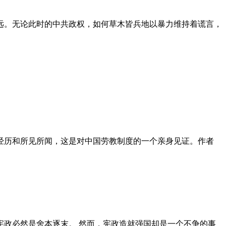
远。无论此时的中共政权，如何草木皆兵地以暴力维持着谎言，
泪经历和所见所闻，这是对中国劳教制度的一个亲身见证。作者
政必然是舍本逐末。 然而，宪政造就强国却是一个不争的事