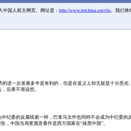
并入中国人权主网页。网址是：
http://www.hrichina.org/chs
。我们将
济的进一步发展多半是有利的，但是在道义上却无疑是十分恶劣
去，后果不堪设想。
成为中纪委的反腐线索一样，巴拿马文件也同样不会成为中纪委的
报告，中国当局更愿意看作是西方国家在“抹黑中国”。