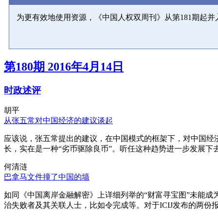
为更有效地使用资源，《中国人权双周刊》从第181期起
第180期 2016年4月14日
时政述评
胡平
从张五常对中国经济的建议谈起
应该说，张五常提出的建议，在中国模式的框架下，对中国经
长，实在是一种“劣币驱除良币”。听任这种趋势进一步发展下
何清涟
巴拿马文件撞了中国的墙
如同《中国离岸金融解密》上详细列举的“财富寻宝图”未能
治失败者及其关联人士，比如令完成等。对于ICIJ发布的两份