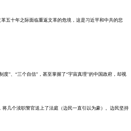
文革五十年之际面临重返文革的危境，这是习近平和中共的悲
度”、“三个自信”，甚至掌握了“宇宙真理”的中国政府，却视
，将几个渎职警官送上了法庭（边民一直引以为豪）。边民坚持