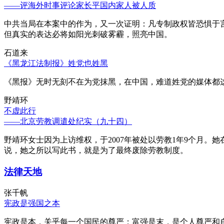
——评海外时事评论家长平国内家人被人质
中共当局在本案中的作为，又一次证明：凡专制政权皆恐惧于
但真实的表达必将如阳光刺破雾霾，照亮中国。
石道来
《黑龙江法制报》姓党也姓黑
《黑报》无时无刻不在为党抹黑，在中国，难道姓党的媒体都
野靖环
不虚此行
——北京劳教调遣处纪实（九十四）
野靖环女士因为上访维权，于2007年被处以劳教1年9个月
说，她之所以写此书，就是为了最终废除劳教制度。
法律天地
张千帆
宪政是强国之本
宪政是本，关乎每一个国民的尊严；富强是末，是个人尊严和