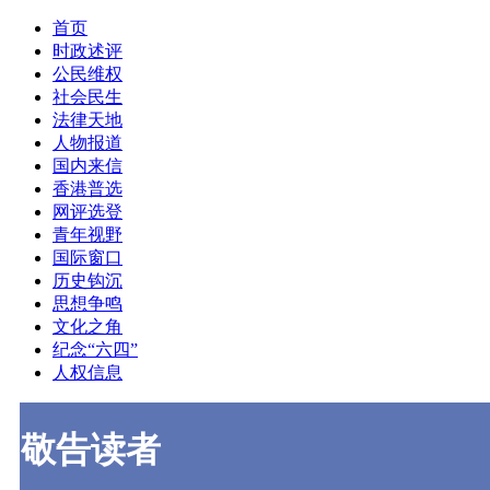
首页
时政述评
公民维权
社会民生
法律天地
人物报道
国内来信
香港普选
网评选登
青年视野
国际窗口
历史钩沉
思想争鸣
文化之角
纪念“六四”
人权信息
敬告读者