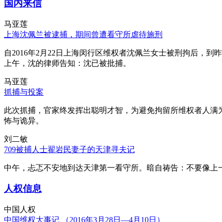
国内来信
马亚莲
上海沈佩兰被逮捕，期间曾遭看守所虐待施刑
自2016年2月22日上海闵行区维权者沈佩兰女士被刑拘后，到
上午，沈的律师告知：沈已被批捕。
马亚莲
抓捕与投案
此次抓捕，官家终发挥出聪明才智，为避免拘留所维权者人满
怖与诡异。
刘二敏
709被捕人士翟岩民妻子的天津寻夫记
中午，忐忑不安地到达天津第一看守所。暗自祷告：不要像上
人权信息
中国人权
中国维权大事记 （2016年3月28日—4月10日）