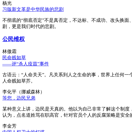
杨光
习版新文革是中华民族的悲剧
不彻底的“彻底否定”不是真否定，不达标、不成功、改头换面
剧，更是我们时代的悲剧。
公民维权
林傲霜
民命贱如草
——评“杀人疫苗”事件
古语云：“人命关天”。凡关系到人之生命的事，世界上任何一个
人命贱如草芥。
李化平（挪威森林）
等您，边民兄弟
某种意义上讲，边民是天真的。他以为自己非常了解这个制度
认为，点名道姓骂在职高官，针对官员个人的反腐策略是安全
李金芳