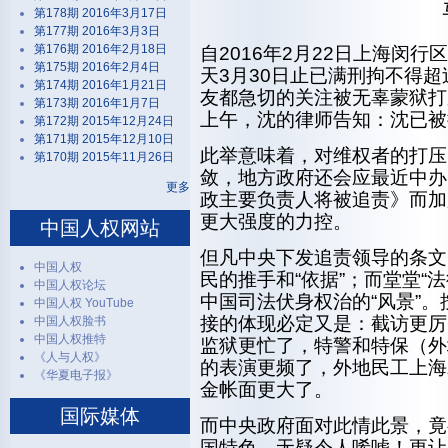
第178期 2016年3月17日
第177期 2016年3月3日
第176期 2016年2月18日
自2016年2月22日上海闵
第175期 2016年2月4日
天3月30日止已满刑拘不得超
第174期 2016年1月21日
友都急切的关注被无辜蒙狱打
第173期 2016年1月7日
上午，沈的律师告知：沈已被
第172期 2015年12月24日
第171期 2015年12月10日
此举意味着，对维权者的打压
第170期 2015年11月26日
敛，地方政府还会应最近中办
更多
政主要负责人将被追责》而加
更大强度的力控。
中国人权网站
但凡中央下发追责领导的条文
中国人权
民的推手和“依据”；而堂堂“
中国人权论坛
中国司法伏身权治的“风景”
中国人权 YouTube
接的体现必定又是：截访更厉
中国人权脸书
中国人权推特
监狱更忙了，特警和特保（外
《人与人权》
的表演更频了，外地民工上海
《华夏电子报》
金帐面更大了。
国际媒体
而中央政府面对此情此景，竟
国特色，无疑令人唏嘘！更让