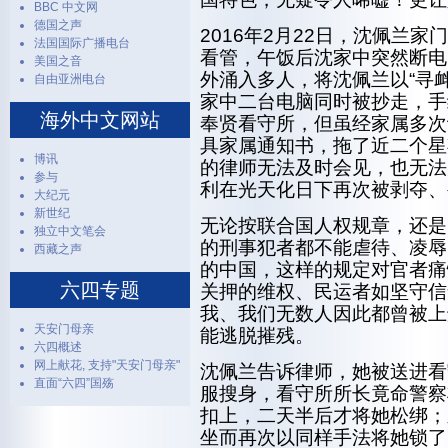
BBC 中文网
德国之声
2016年2月22日，沈佩兰
法国国际广播电台
看管，午饭后沈家中突然断电
美国之音
外涌入多人，将沈佩兰以“寻
自由亚洲电台
家中二台电脑同时被抄走，手
海外中文网站
奉贤看守所，但虽经家属多次
具家属通知书，拖了近二个星
博讯
的律师无法及时会见，也无法
参与
利在光天化日下再次被剥夺、
大纪元
新世纪
无论按联合国人权规章，还是
独立中文笔会
的刑事犯者都不能虐待、凌辱
西藏之声
的中国，这样的规定对官者痛
六四专题
关押的维权、民运者如坚守信
我、我们无数人因此都曾被上
天安门母亲
能逃脱摧残。
六四概述
网上献花, 支持"天安门母亲"
沈佩兰告诉律师，她被送进看
直面“六四”国殇
服搜身，看守所所长竟命警察
扣上，二天半后才将她松绑；
坐而再次以同样手法将她锁了