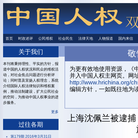
首页
时政述评
时政述评
公民维权
公民维权
社会民生
社会民生
法律天地
法律天地
人物报道
人物报道
国内来信
国内来
关于我们
敬
首页
关
本刊将秉持理性、平实的方针，报
为更有效地使用资源，《中
道中国的人权状况和民众的维权活
并入中国人权主网页。网
动，对社会焦点问题进行分析评
论；同时普及宣扬人权理念，系统
http://www.hrichina.org/ch
介绍国际人权法律知识和维权案
编辑方针，一如既往地为
例，推动法制建设，扩大公民社会
的空间，为推动中国人权事业的进
步服务。
更多
上海沈佩兰被逮捕
过往各期
第179期 2016年3月31日